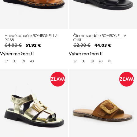
Hnedé sandále BOMBONELLA
Čierne sandále BOMBONELLA
P068
G161
64.90
€
51.92
€
62.90
€
44.03
€
Výber možností
Výber možností
37
38
39
40
37
38
39
40
41
ZĽAVA
ZĽAVA