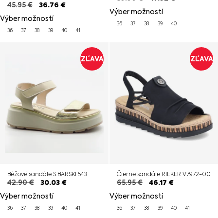
45.95
€
36.76
€
Výber možností
Výber možností
36
37
38
39
40
36
37
38
39
40
41
ZĽAVA
ZĽAVA
Béžové sandále S.BARSKI 543
Čierne sandále RIEKER V7972-00
42.90
€
30.03
€
65.95
€
46.17
€
Výber možností
Výber možností
36
37
38
39
40
41
36
37
38
39
40
41