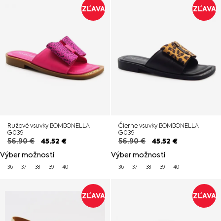
ZĽAVA
ZĽAVA
Ružové vsuvky BOMBONELLA
Čierne vsuvky BOMBONELLA
G039
G039
56.90
€
45.52
€
56.90
€
45.52
€
Výber možností
Výber možností
36
37
38
39
40
36
37
38
39
40
ZĽAVA
ZĽAVA