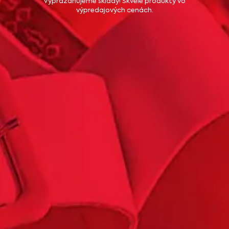
Vyprázdňujeme sklady! Skvelé produkty vo
výpredajových cenách.