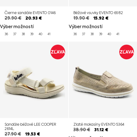
Čierne sandále EVENTO 0146
Béžové vsuvky EVENTO 6982
29.90
€
20.93
€
19.90
€
15.92
€
Výber možností
Výber možností
36
37
38
39
40
41
36
37
38
39
40
41
ZĽAVA
ZĽAVA
Sandále béžové LEE COOPER
Zlaté mokasíny EVENTO 5364
2614L
38.90
€
31.12
€
27.90
€
19.53
€