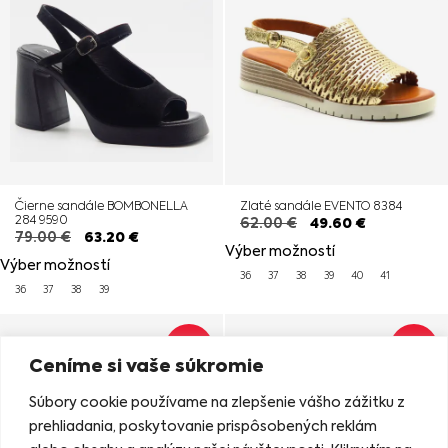
Čierne sandále BOMBONELLA
Zlaté sandále EVENTO 8384
284 9590
62.00
€
49.60
€
79.00
€
63.20
€
Výber možností
Výber možností
36
37
38
39
40
41
36
37
38
39
ZĽAVA
ZĽAVA
Ceníme si vaše súkromie
Súbory cookie používame na zlepšenie vášho zážitku z
prehliadania, poskytovanie prispôsobených reklám