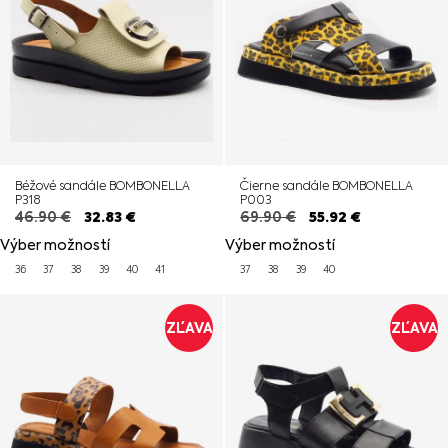
Béžové sandále BOMBONELLA
Čierne sandále BOMBONELLA
P318
P003
46.90
€
32.83
€
69.90
€
55.92
€
Výber možností
Výber možností
36
37
38
39
40
41
37
38
39
40
ZĽAVA
ZĽAVA