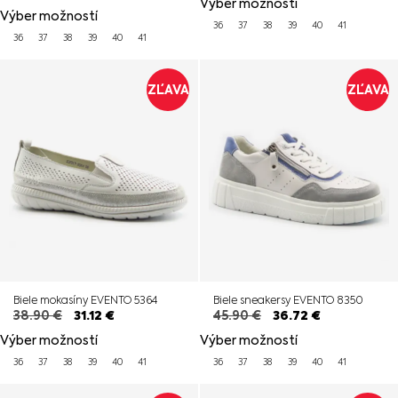
Výber možností
Výber možností
36
37
38
39
40
41
36
37
38
39
40
41
ZĽAVA
ZĽAVA
Biele mokasíny EVENTO 5364
Biele sneakersy EVENTO 8350
38.90
€
31.12
€
45.90
€
36.72
€
Výber možností
Výber možností
36
37
38
39
40
41
36
37
38
39
40
41