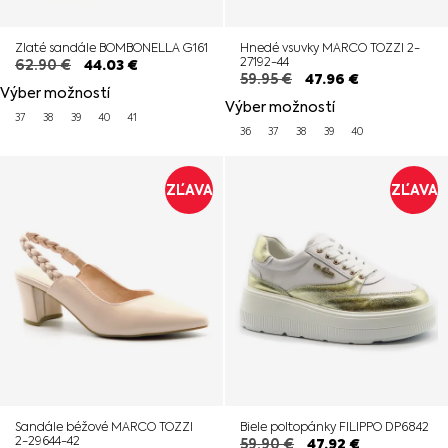
Zlaté sandále BOMBONELLA G161
Hnedé vsuvky MARCO TOZZI 2-
27192-44
62.90
€
44.03
€
59.95
€
47.96
€
Výber možností
Výber možností
37
38
39
40
41
36
37
38
39
40
ZĽAVA
ZĽAVA
Sandále béžové MARCO TOZZI
Biele poltopánky FILIPPO DP6842
2-29644-42
59.90
€
47.92
€