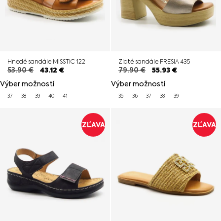
Hnedé sandále MISSTIC 122
Zlaté sandále FRESIA 435
53.90
€
43.12
€
79.90
€
55.93
€
Výber možností
Výber možností
37
38
39
40
41
35
36
37
38
39
ZĽAVA
ZĽAVA