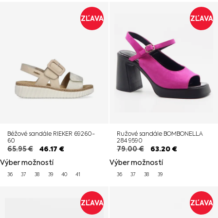
ZĽAVA
ZĽAVA
Béžové sandále RIEKER 69260-
Ružové sandále BOMBONELLA
60
284 9590
65.95
€
46.17
€
79.00
€
63.20
€
Výber možností
Výber možností
36
37
38
39
40
41
36
37
38
39
ZĽAVA
ZĽAVA