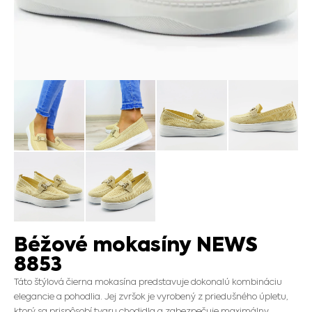
Béžové mokasíny NEWS
8853
Táto štýlová čierna mokasína predstavuje dokonalú kombináciu
elegancie a pohodlia. Jej zvršok je vyrobený z priedušného úpletu,
ktorý sa prispôsobí tvaru chodidla a zabezpečuje maximálny