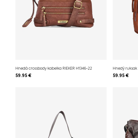
Hnedá crossbody kabelka RIEKER H1346-22
Hnedý ruksak
59.95
€
59.95
€