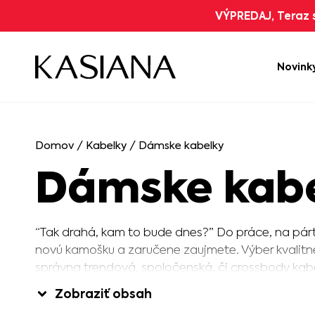
VÝPREDAJ, Teraz s
Novink
Domov
/
Kabelky
/ Dámske kabelky
Dámske kab
“Tak drahá, kam to bude dnes?” Do práce, na párty
novú kamošku a zaručene zaujmete. Výber kvalitn
správna trendová, spoločenská, či crossbody kabe
Stavte na overenú klasiku pri farbách, či tvaroch, 
Zobraziť obsah
momentálne chic. A apropo, dámy! Nezabúdajte, že