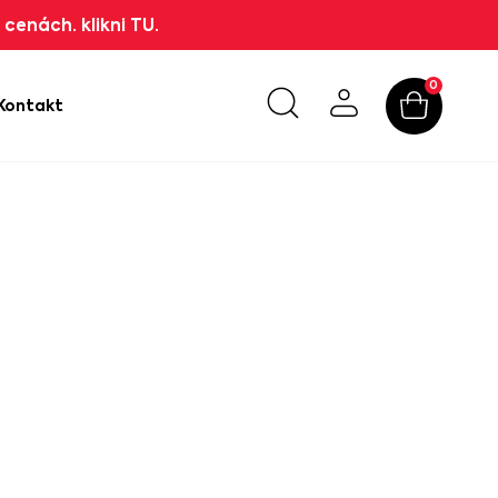
cenách. klikni TU.
0
Kontakt