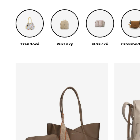
radosť a získajte sebavedomý pocit už dnes!
Trendové
Ruksaky
Klasické
Crossbod