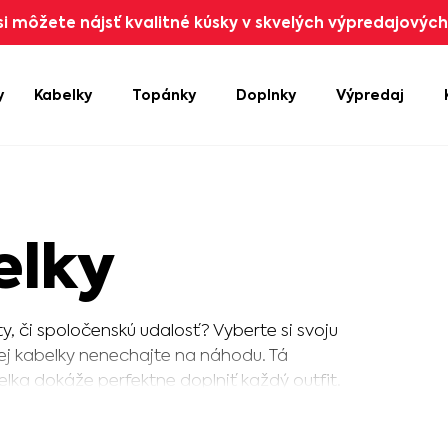
i môžete nájsť kvalitné kúsky v skvelých výpredajových 
y
Kabelky
Topánky
Doplnky
Výpredaj
elky
, či spoločenskú udalosť? Vyberte si svoju
ej kabelky nenechajte na náhodu. Tá
lka dokáže perfektne doplniť každý outfit.
alebo siahnite po kúskoch, ktoré sú
 kabeliek nikdy nie je dosť! Urobte si