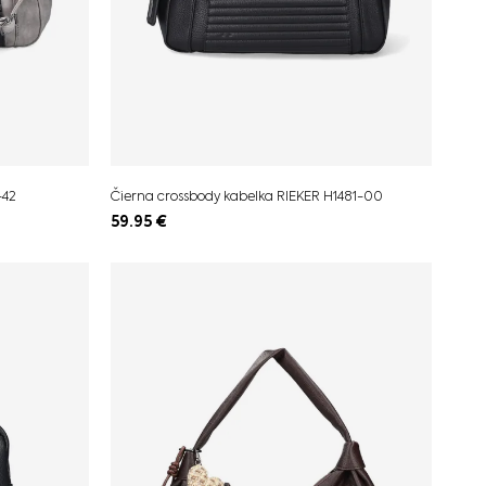
-42
Čierna crossbody kabelka RIEKER H1481-00
59.95
€