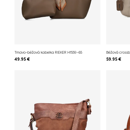
Tmavo-béžová kabelka RIEKER H1559-65
Béžová crossb
49.95
€
59.95
€