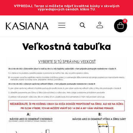
VÝPREDAJ, Teraz si môžete nájsť kvalitné kúsky v skvelých
výpredajových cenách. klikni TU.
0
Veľkostná tabuľka