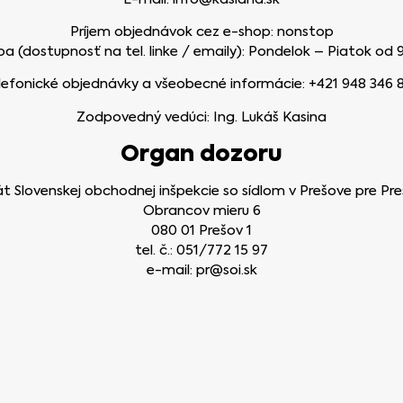
Príjem objednávok cez e-shop: nonstop
 (dostupnosť na tel. linke / emaily): Pondelok – Piatok od 
lefonické objednávky a všeobecné informácie: +421 948 346 
Zodpovedný vedúci: Ing. Lukáš Kasina
Organ dozoru
t Slovenskej obchodnej inšpekcie so sídlom v Prešove pre Pre
Obrancov mieru 6
080 01 Prešov 1
tel. č.: 051/772 15 97
e-mail: pr@soi.sk