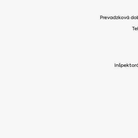
Prevadzková doba
Te
Inšpektorá