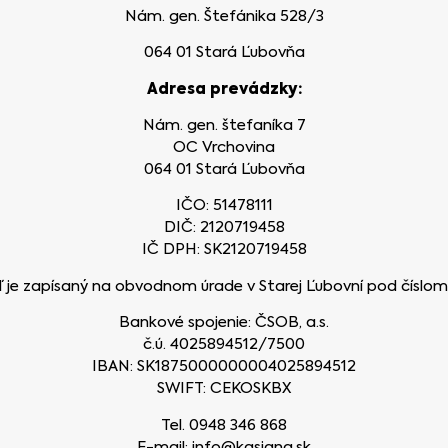
Nám. gen. Štefánika 528/3
064 01 Stará Ľubovňa
Adresa prevádzky:
Nám. gen. štefaníka 7
OC Vrchovina
064 01 Stará Ľubovňa
IČO: 51478111
DIČ: 2120719458
IČ DPH: SK2120719458
 je zapísaný na obvodnom úrade v Starej Ľubovní pod číslo
Bankové spojenie: ČSOB, a.s.
č.ú. 4025894512/7500
IBAN: SK1875000000004025894512
SWIFT: CEKOSKBX
Tel. 0948 346 868
E-mail: info@kasiana.sk