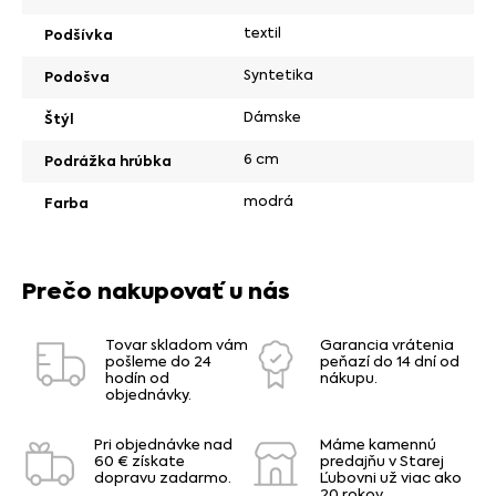
textil
Podšívka
Syntetika
Podošva
Dámske
Štýl
6 cm
Podrážka hrúbka
modrá
Farba
Prečo nakupovať u nás
Tovar skladom vám
Garancia vrátenia
pošleme do 24
peňazí do 14 dní od
hodín od
nákupu.
objednávky.
Pri objednávke nad
Máme kamennú
60 € získate
predajňu v Starej
dopravu zadarmo.
Ľubovni už viac ako
20 rokov.