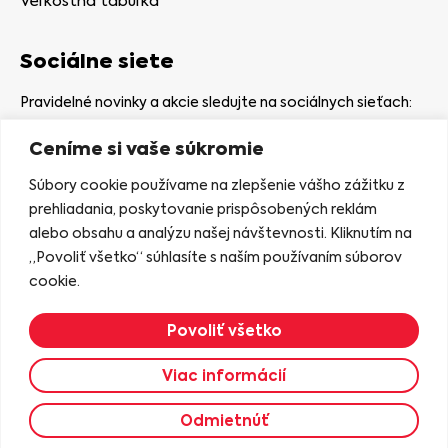
Veľkostná tabuľka
Sociálne siete
Pravidelné novinky a akcie sledujte na sociálnych sieťach:
Ceníme si vaše súkromie
Súbory cookie používame na zlepšenie vášho zážitku z
prehliadania, poskytovanie prispôsobených reklám
alebo obsahu a analýzu našej návštevnosti. Kliknutím na
Kamenná predajňa
„Povoliť všetko“ súhlasíte s naším používaním súborov
Nám. gen. Štefaníka 7
cookie.
06401 Stará Ľubovňa
Povoliť všetko
Zobraziť na mape
Viac informácií
2023 © KASIANA
Odmietnúť