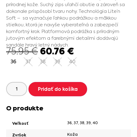
prírodnej kože. Suchý zips uľahčí obutie a zároveň sa
dokonale prispôsobí tvaru nohy. Technológia Lite’n
Soft – sa vyznačuje ľahkou podrážkou a mäkkou
stielkou, ktorá je navyše vyberateľná a zabezpečí
komfortný krok. Platformová podrážka s prírodným
jutovým efektom a farebnými detailmi dodávajú
sandále hravý letný nádych.
60.76
€
75.95
€
36
37
38
39
40
Pridať do košíka
O produkte
36
,
37
,
38
,
39
,
40
Veľkosť
Koža
Zvršok