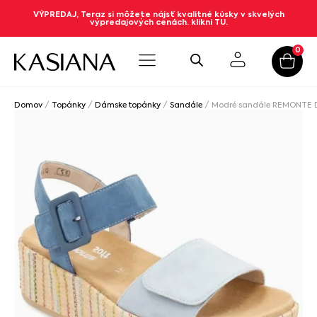
VÝPREDAJ, Teraz si môžete nájsť kvalitné kúsky v skvelých
výpredajových cenách. klikni TU.
0
Domov
/
Topánky
/
Dámske topánky
/
Sandále
/ Modré sandále REMONTE D