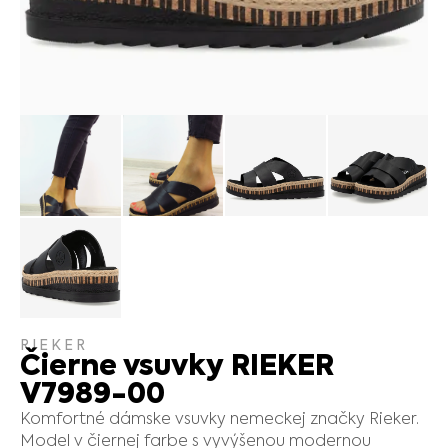
RIEKER
Čierne vsuvky RIEKER
V7989-00
Komfortné dámske vsuvky nemeckej značky Rieker.
Model v čiernej farbe s vyvýšenou modernou