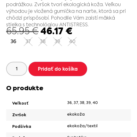
podrážkou. Zvršok tvorí ekologická koža. Veľkou
výhodou je vložená gumička na narte, ktorá sa pri
chôdzi prispôsobí. Pohodlie Vám zaistí mäkká
stielka s technológiou ANTISTRESS.
46.17
€
65.95
€
36
37
38
39
40
Pridať do košíka
O produkte
36
,
37
,
38
,
39
,
40
Veľkosť
ekokoža
Zvršok
ekokoža/textil
Podšívka