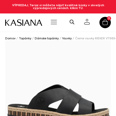
VÝPREDAJ, Teraz si môžete nájsť kvalitné kúsky v skvelých
výpredajových cenách. klikni TU.
0
Domov
/
Topánky
/
Dámske topánky
/
Vsuvky
/ Čierne vsuvky RIEKER V798