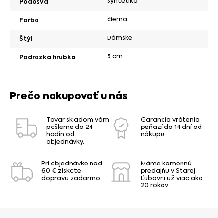
Syntetika
Podošva
čierna
Farba
Dámske
Štýl
5 cm
Podrážka hrúbka
Prečo nakupovať u nás
Tovar skladom vám
Garancia vrátenia
pošleme do 24
peňazí do 14 dní od
hodín od
nákupu.
objednávky.
Pri objednávke nad
Máme kamennú
60 € získate
predajňu v Starej
dopravu zadarmo.
Ľubovni už viac ako
20 rokov.