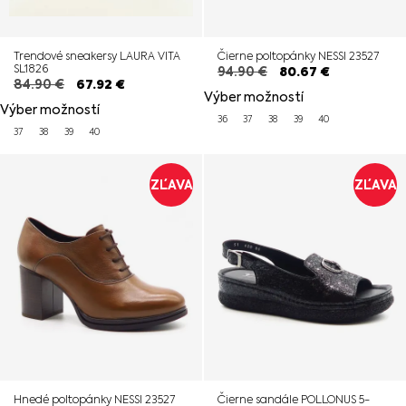
Trendové sneakersy LAURA VITA
Čierne poltopánky NESSI 23527
SL1826
94.90
€
80.67
€
84.90
€
67.92
€
Výber možností
Výber možností
36
37
38
39
40
37
38
39
40
ZĽAVA
ZĽAVA
Hnedé poltopánky NESSI 23527
Čierne sandále POLLONUS 5-