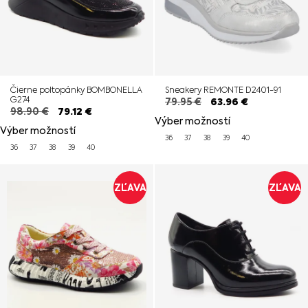
Čierne poltopánky BOMBONELLA
Sneakery REMONTE D2401-91
G274
79.95
€
63.96
€
98.90
€
79.12
€
Výber možností
Výber možností
36
37
38
39
40
36
37
38
39
40
ZĽAVA
ZĽAVA