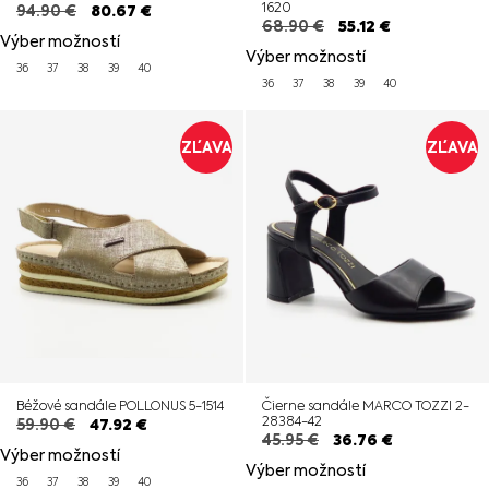
1620
94.90
€
80.67
€
68.90
€
55.12
€
Výber možností
Výber možností
36
37
38
39
40
36
37
38
39
40
ZĽAVA
ZĽAVA
Béžové sandále POLLONUS 5-1514
Čierne sandále MARCO TOZZI 2-
28384-42
59.90
€
47.92
€
45.95
€
36.76
€
Výber možností
Výber možností
36
37
38
39
40