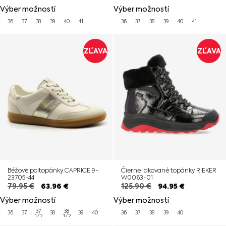
Výber možností
Výber možností
36
37
38
39
40
41
36
37
38
39
40
41
ZĽAVA
ZĽAVA
Béžové poltopánky CAPRICE 9-
Čierne lakované topánky RIEKER
23705-44
W0063-01
79.95
€
63.96
€
125.90
€
94.95
€
Výber možností
Výber možností
37
38
36
37
38
39
40
36
37
38
39
40
1/2
1/2