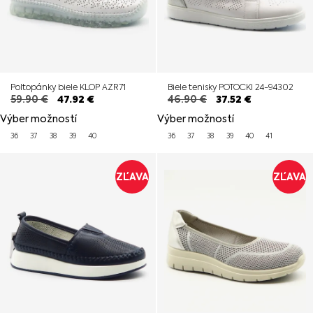
Poltopánky biele KLOP AZR71
Biele tenisky POTOCKI 24-94302
59.90
€
47.92
€
46.90
€
37.52
€
Výber možností
Výber možností
36
37
38
39
40
36
37
38
39
40
41
ZĽAVA
ZĽAVA