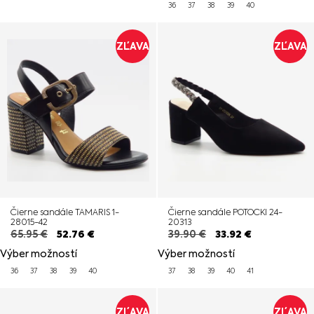
36
37
38
39
40
ZĽAVA
ZĽAVA
Čierne sandále TAMARIS 1-
Čierne sandále POTOCKI 24-
28015-42
20313
65.95
€
52.76
€
39.90
€
33.92
€
Výber možností
Výber možností
36
37
38
39
40
37
38
39
40
41
ZĽAVA
ZĽAVA