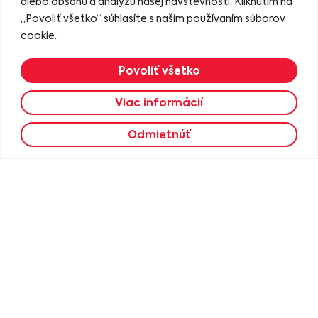
alebo obsahu a analýzu našej návštevnosti. Kliknutím na
„Povoliť všetko“ súhlasíte s naším používaním súborov
cookie.
Povoliť všetko
Viac informácií
Ružové sandále POLLONUS 5-
Hnedé sandále POLLONUS 5-
1620
1620
Filter
68.90
€
55.12
€
68.90
€
55.12
€
Odmietnúť
Výber možností
Výber možností
36
37
38
39
40
36
37
38
39
40
ZĽAVA
ZĽAVA