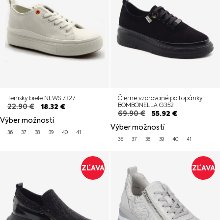
Tenisky biele NEWS 7327
Čierne vzorované poltopánky
BOMBONELLA G352
22.90
€
18.32
€
69.90
€
55.92
€
Výber možností
Výber možností
36
37
38
39
40
41
36
37
38
39
40
41
ZĽAVA
ZĽAVA