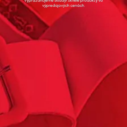
Vyprázdňujeme sklady! Skvelé produkty vo
výpredajových cenách.