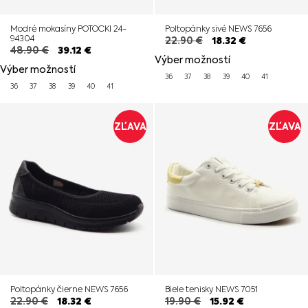
Modré mokasíny POTOCKI 24-
Poltopánky sivé NEWS 7656
94304
22.90
€
18.32
€
48.90
€
39.12
€
Výber možností
Výber možností
36
37
38
39
40
41
36
37
38
39
40
41
ZĽAVA
ZĽAVA
Poltopánky čierne NEWS 7656
Biele tenisky NEWS 7051
22.90
€
18.32
€
19.90
€
15.92
€