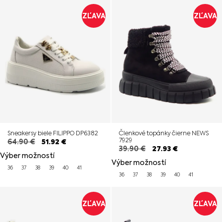
ZĽAVA
ZĽAVA
Sneakersy biele FILIPPO DP6382
Členkové topánky čierne NEWS
7929
64.90
€
51.92
€
39.90
€
27.93
€
Výber možností
Výber možností
36
37
38
39
40
41
36
37
38
39
40
41
ZĽAVA
ZĽAVA