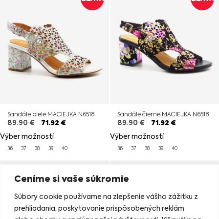
Sandále biele MACIEJKA N6518
Sandále čierne MACIEJKA N6518
89.90
€
71.92
€
89.90
€
71.92
€
Výber možností
Výber možností
36
37
38
39
40
36
37
38
39
40
ZĽAVA
ZĽAVA
Ceníme si vaše súkromie
Súbory cookie používame na zlepšenie vášho zážitku z
prehliadania, poskytovanie prispôsobených reklám