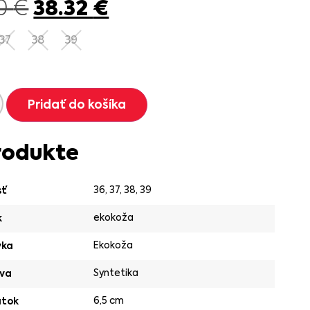
38.32
€
90
€
37
38
39
Pridať do košíka
rodukte
36
,
37
,
38
,
39
sť
ekokoža
k
Ekokoža
vka
Syntetika
va
6,5 cm
ätok