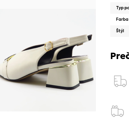
Typ p
Farba
Štýl
Pre