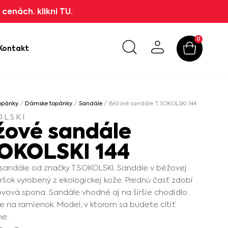
cenách. klikni TU.
0
Kontakt
opánky
/
Dámske topánky
/
Sandále
/ Béžové sandále T.SOKOLSKI 144
OLSKI
žové sandále
SOKOLSKI 144
andále od značky T.SOKOLSKI. Sandále v béžovej
vršok vyrobený z ekologickej kože. Prednú časť zdobí
ovová spona. Sandále vhodné aj na širšie chodidlo.
e na ramienok. Model, v ktorom sa budete cítiť
ne.