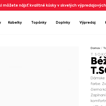
i môžete nájsť kvalitné kúsky v skvelých výpredajových 
y
Kabelky
Topánky
Doplnky
Výpredaj
Domov
/
T
T.SOK
Bé
T.
Dámske s
farbe. Z
čierna k
Zapínani
komfort