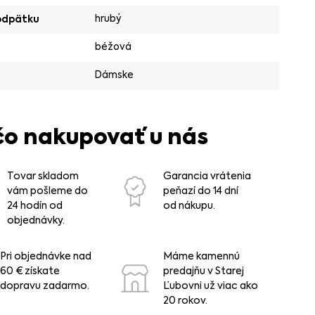
hrubý
odpätku
béžová
Dámske
čo nakupovať u nás
Tovar skladom
Garancia vrátenia
vám pošleme do
peňazí do 14 dní
24 hodín od
od nákupu.
objednávky.
Pri objednávke nad
Máme kamennú
60 € získate
predajňu v Starej
dopravu zadarmo.
Ľubovni už viac ako
20 rokov.