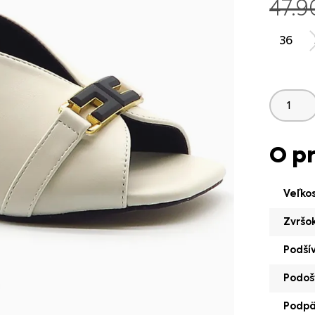
47.
36
O p
Veľko
Zvršo
Podší
Podoš
Podp