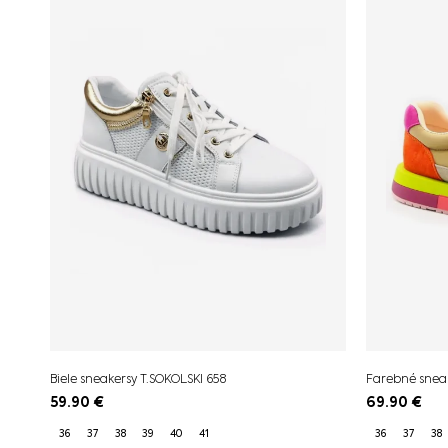
Biele sneakersy T.SOKOLSKI 658
Farebné snea
59.90
€
69.90
€
36
37
38
39
40
41
36
37
38