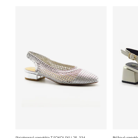
Strieborné sandále T.SOKOLSKI L25-334
Béžové sandál