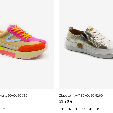
kersy SOKOLSKI 339
Zlaté tenisky T.SOKOLSKI 8260
59.90
€
39
36
37
38
39
40
41