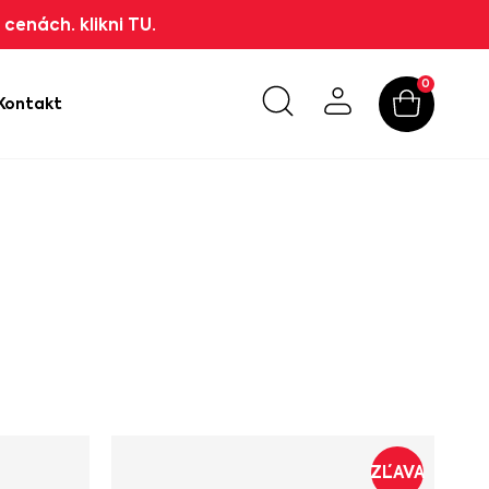
cenách. klikni TU.
0
Kontakt
ZĽAVA