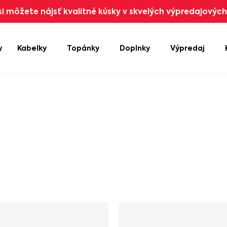
i môžete nájsť kvalitné kúsky v skvelých výpredajových 
y
Kabelky
Topánky
Doplnky
Výpredaj