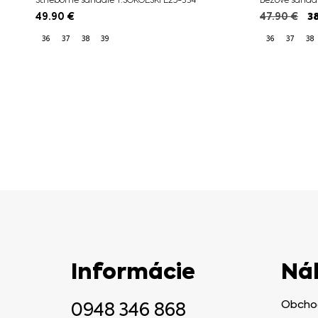
49.90
€
47.90
€
3
36
37
38
39
36
37
38
Informácie
Ná
0948 346 868
Obcho