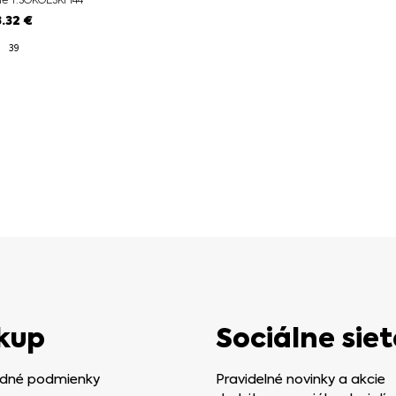
8.32
€
39
kup
Sociálne siet
dné podmienky
Pravidelné novinky a akcie