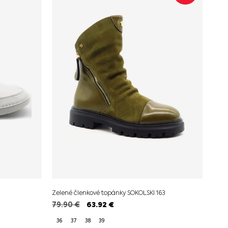
Zelené členkové topánky SOKOLSKI 163
79.90
€
63.92
€
36
37
38
39