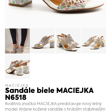
MACIEJKA
Sandále biele MACIEJKA
N6518
Kvalitná značka MACIEJKA predstavuje nový letný
model. Krásne kožené sandále s hrubším stabilnejším