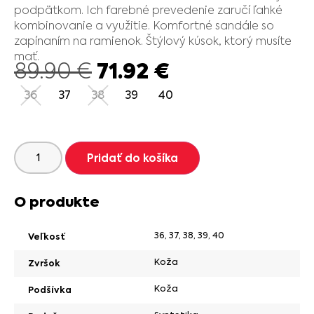
podpätkom. Ich farebné prevedenie zaručí ľahké
kombinovanie a využitie. Komfortné sandále so
zapínaním na ramienok. Štýlový kúsok, ktorý musíte
mať.
71.92
€
89.90
€
36
37
38
39
40
Pridať do košíka
O produkte
36
,
37
,
38
,
39
,
40
Veľkosť
Koža
Zvršok
Koža
Podšívka