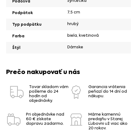
Syntetika
Podošva
7,5 cm
Podpätok
hrubý
Typ podpätku
biela
,
kvetinová
Farba
Dámske
Štýl
Prečo nakupovať u nás
Tovar skladom vám
Garancia vrátenia
pošleme do 24
peňazí do 14 dní od
hodín od
nákupu.
objednávky.
Pri objednávke nad
Máme kamennú
60 € získate
predajňu v Starej
dopravu zadarmo.
Ľubovni už viac ako
20 rokov.