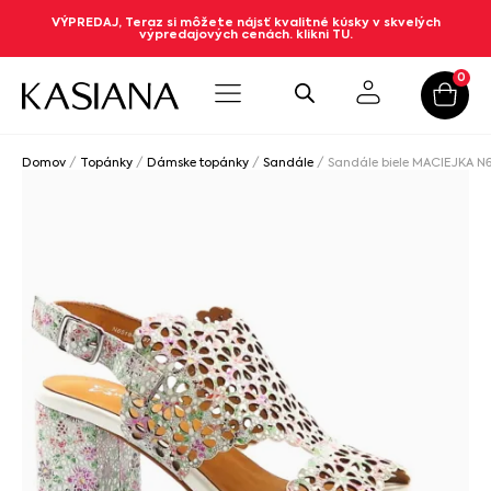
VÝPREDAJ, Teraz si môžete nájsť kvalitné kúsky v skvelých
výpredajových cenách. klikni TU.
0
Domov
/
Topánky
/
Dámske topánky
/
Sandále
/ Sandále biele MACIEJKA N6