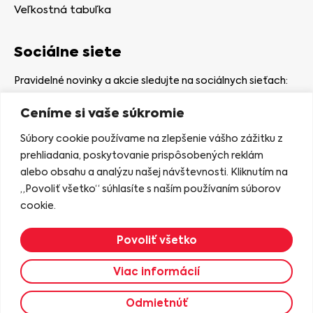
Veľkostná tabuľka
Sociálne siete
Pravidelné novinky a akcie sledujte na sociálnych sieťach:
Ceníme si vaše súkromie
Súbory cookie používame na zlepšenie vášho zážitku z
prehliadania, poskytovanie prispôsobených reklám
alebo obsahu a analýzu našej návštevnosti. Kliknutím na
Kamenná predajňa
„Povoliť všetko“ súhlasíte s naším používaním súborov
Nám. gen. Štefaníka 7
cookie.
06401 Stará Ľubovňa
Povoliť všetko
Zobraziť na mape
Viac informácií
2023 © KASIANA
Odmietnúť