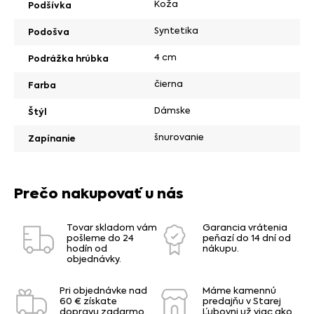
Koža
Podšívka
Syntetika
Podošva
4 cm
Podrážka hrúbka
čierna
Farba
Dámske
Štýl
šnurovanie
Zapínanie
Prečo nakupovať u nás
Tovar skladom vám
Garancia vrátenia
pošleme do 24
peňazí do 14 dní od
hodín od
nákupu.
objednávky.
Pri objednávke nad
Máme kamennú
60 € získate
predajňu v Starej
dopravu zadarmo.
Ľubovni už viac ako