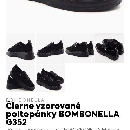
BOMBONELLA
Čierne vzorované
poltopánky BOMBONELLA
G352
Dámske sneakersy od značky BOMBONELLA. Model v