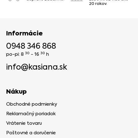
20 rokov.
Informácie
0948 346 868
30
30
po-pi: 8
- 16
h
info@kasiana.sk
Nákup
Obchodné podmienky
Reklamačný poriadok
Vrátenie tovaru
Poštovné a doručenie