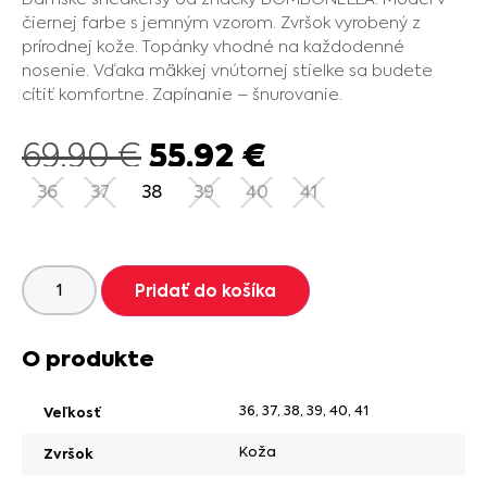
čiernej farbe s jemným vzorom. Zvršok vyrobený z
prírodnej kože. Topánky vhodné na každodenné
nosenie. Vďaka mäkkej vnútornej stielke sa budete
cítiť komfortne. Zapínanie – šnurovanie.
55.92
€
69.90
€
36
37
38
39
40
41
Pridať do košíka
O produkte
36
,
37
,
38
,
39
,
40
,
41
Veľkosť
Koža
Zvršok