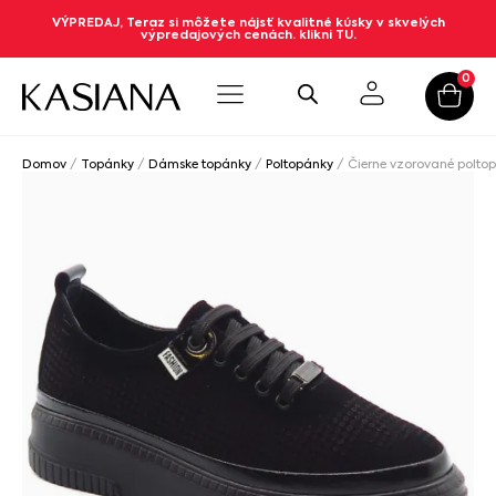
VÝPREDAJ, Teraz si môžete nájsť kvalitné kúsky v skvelých
výpredajových cenách. klikni TU.
0
Domov
/
Topánky
/
Dámske topánky
/
Poltopánky
/ Čierne vzorované polt