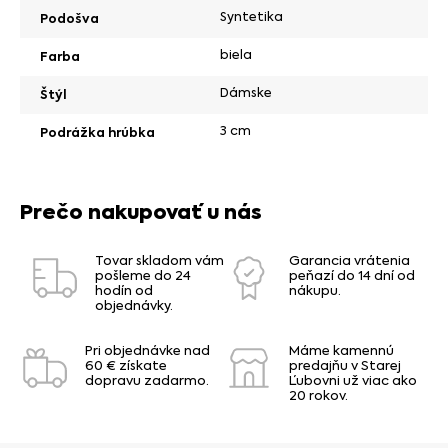
Syntetika
Podošva
biela
Farba
Dámske
Štýl
3 cm
Podrážka hrúbka
Prečo nakupovať u nás
Tovar skladom vám
Garancia vrátenia
pošleme do 24
peňazí do 14 dní od
hodín od
nákupu.
objednávky.
Pri objednávke nad
Máme kamennú
60 € získate
predajňu v Starej
dopravu zadarmo.
Ľubovni už viac ako
20 rokov.