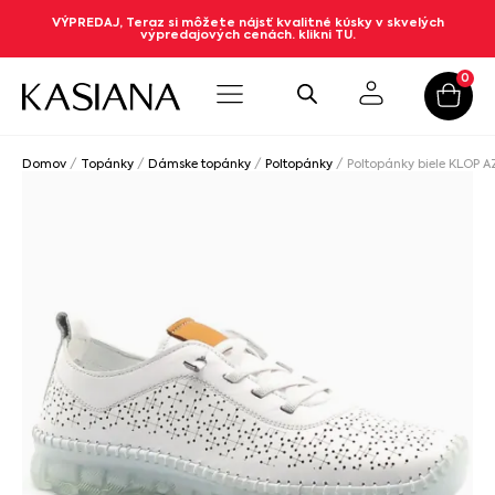
VÝPREDAJ, Teraz si môžete nájsť kvalitné kúsky v skvelých
výpredajových cenách. klikni TU.
0
Domov
/
Topánky
/
Dámske topánky
/
Poltopánky
/ Poltopánky biele KLOP A