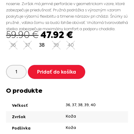
nosenie. Zvršok má jemné perforácie v geometrickom vzore, ktoré
zabezpečuje priedušnosť. Pružná podrážka s výrazným vzorom
poskytuje výbornú flexibilitu a tlmenie nárazov pri chôdzi. Šnúrky sú
pružné , vďaka čomu sa budú ľahšie obúvať. Vnútorná tvarovateľná
stielka zabezpečuje maximálny komfort a podporu chodidla.
47.92
€
59.90
€
36
37
38
39
40
Pridať do košíka
O produkte
36
,
37
,
38
,
39
,
40
Veľkosť
Koža
Zvršok
Koža
Podšívka