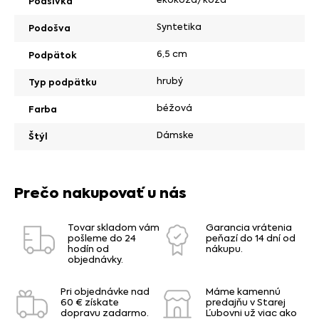
Podšívka
Syntetika
Podošva
6,5 cm
Podpätok
hrubý
Typ podpätku
béžová
Farba
Dámske
Štýl
Prečo nakupovať u nás
Tovar skladom vám
Garancia vrátenia
pošleme do 24
peňazí do 14 dní od
hodín od
nákupu.
objednávky.
Pri objednávke nad
Máme kamennú
60 € získate
predajňu v Starej
dopravu zadarmo.
Ľubovni už viac ako