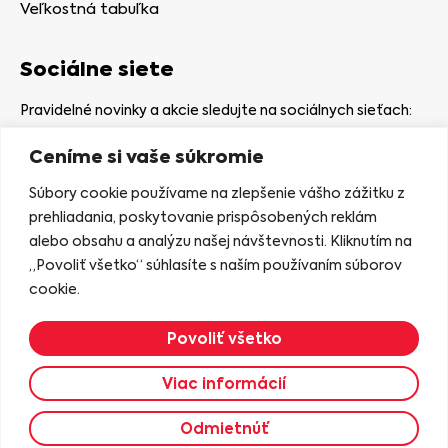
Veľkostná tabuľka
Sociálne siete
Pravidelné novinky a akcie sledujte na sociálnych sieťach:
Ceníme si vaše súkromie
Súbory cookie používame na zlepšenie vášho zážitku z
prehliadania, poskytovanie prispôsobených reklám
alebo obsahu a analýzu našej návštevnosti. Kliknutím na
Kamenná predajňa
„Povoliť všetko“ súhlasíte s naším používaním súborov
Nám. gen. Štefaníka 7
cookie.
06401 Stará Ľubovňa
Povoliť všetko
Zobraziť na mape
Viac informácií
2023 © KASIANA
Odmietnúť