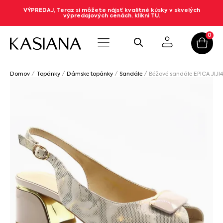
VÝPREDAJ, Teraz si môžete nájsť kvalitné kúsky v skvelých
výpredajových cenách. klikni TU.
0
Domov
/
Topánky
/
Dámske topánky
/
Sandále
/ Béžové sandále EPICA JIJI