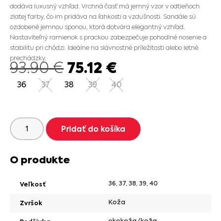
dodáva luxusný vzhľad. Vrchná časť má jemný vzor v odtieňoch
zlatej farby, čo im pridáva na ľahkosti a vzdušnosti. Sandále sú
ozdobené jemnou sponou, ktorá dotvára elegantný vzhľad.
Nastaviteľný ramienok s prackou zabezpečuje pohodlné nosenie a
stabilitu pri chôdzi. Ideálne na slávnostné príležitosti alebo letné
prechádzky.
75.12
€
93.90
€
36
37
38
39
40
Pridať do košíka
O produkte
36
,
37
,
38
,
39
,
40
Veľkosť
Koža
Zvršok
ekokoža/koža