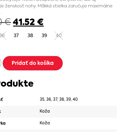
je ženskosť nohy. Mäkká stielka zaručuje maximálne
.
41.52
€
0
€
36
37
38
39
40
Pridať do košíka
rodukte
35
,
36
,
37
,
38
,
39
,
40
sť
Koža
k
Koža
vka