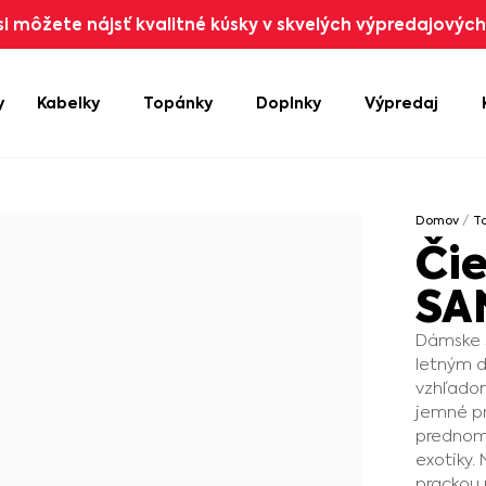
i môžete nájsť kvalitné kúsky v skvelých výpredajových 
y
Kabelky
Topánky
Doplnky
Výpredaj
Domov
/
T
Či
SA
Dámske s
letným d
vzhľadom
jemné pr
prednom 
exotiky.
prackou 