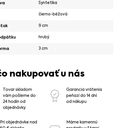
Syntetika
va
čierno-béžová
9 cm
ätok
hrubý
odpätku
3 cm
orma
čo nakupovať u nás
Tovar skladom
Garancia vrátenia
vám pošleme do
peňazí do 14 dní
24 hodín od
od nákupu.
objednávky.
Pri objednávke nad
Máme kamennú