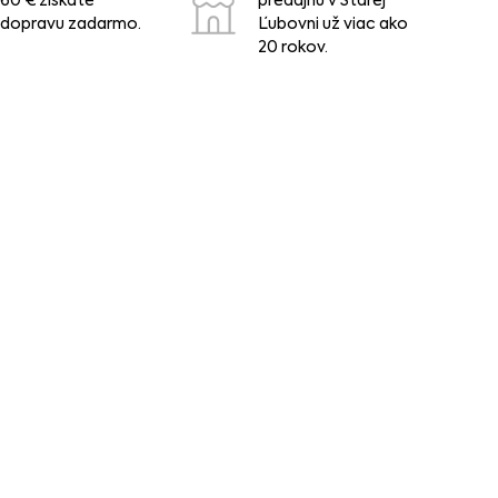
60 € získate
predajňu v Starej
dopravu zadarmo.
Ľubovni už viac ako
20 rokov.