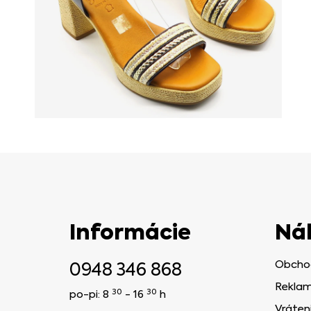
Informácie
Ná
0948 346 868
Obcho
Reklam
30
30
po-pi: 8
- 16
h
Vráten