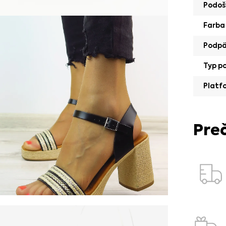
Podoš
Farba
Podp
Typ p
Platf
Pre