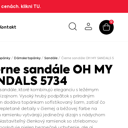
cenách. klikni TU.
0
Kontakt
opánky
/
Dámske topánky
/
Sandále
/ Čierne sandále OH MY SANDALS 5734
erne sandále OH MY
NDALS 5734
andále, ktoré kombinujú eleganciu s ležérnym
izajnom. Vysoký hrubý podpätok s prírodným
 dodáva topánkam sofistikovaný šarm, zatiaľ čo
epletané detaily v čiernej a béžovej farbe na
ramienku vytvárajú jedinečný dizajn s nádychom
 Nastaviteľný členkový ramienok so striebornou
poskytuje nielen bezpečné uchytenie, ale aj