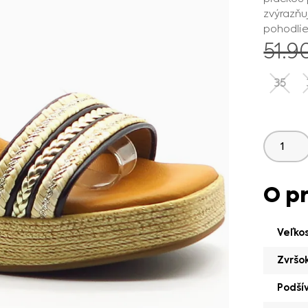
zvýrazňu
pohodlie
51.9
35
O p
Veľko
Zvršo
Podší