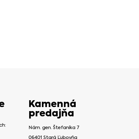
e
Kamenná
predajňa
ch:
Nám. gen. Štefaníka 7
06401 Stará Ľubovňa