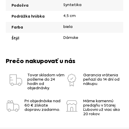
Syntetika
Podošva
4,5 cm
Podrážka hrúbka
biela
Farba
Dámske
Štýl
Prečo nakupovať u nás
Tovar skladom vám
Garancia vrátenia
pošleme do 24
peňazí do 14 dní od
hodín od
nákupu.
objednávky.
Pri objednávke nad
Máme kamennú
60 € získate
predajňu v Starej
dopravu zadarmo.
Ľubovni už viac ako
20 rokov.