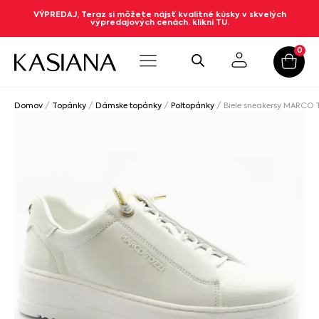
VÝPREDAJ, Teraz si môžete nájsť kvalitné kúsky v skvelých
výpredajových cenách. klikni TU.
0
Domov
/
Topánky
/
Dámske topánky
/
Poltopánky
/ Biele sneakersy MARCO 