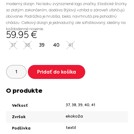
moderný dizajn. Na boku zvýraznené logo značky. Elastické šnúrky
so zlatým zakončením, dodáva štýlový vzhľad a zároveň uľahčujú
obúvanie. Podrážka je hrubšia, biela, navrhnutá pre pohodlnú
chôdzu. Celkový dizajn je jednoduchý, ale sofistikovaný, ideálny na
každodenné nosenie.
59.95
€
37
38
39
40
41
Pridať do košíka
O produkte
37
,
38
,
39
,
40
,
41
Veľkosť
ekokoža
Zvršok
textil
Podšívka