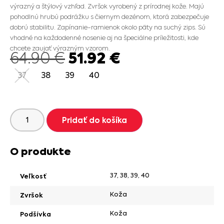
výrazný a štýlový vzhľad. Zvršok vyrobený z prírodnej kože. Majú
pohodlnú hrubú podrážku s čiernym dezénom, ktorá zabezpečuje
dobrú stabilitu. Zapínanie-ramienok okolo päty na suchý zips. Sú
vhodné na každodenné nosenie aj na špeciálne príležitosti, kde
chcete zaujať výrazným vzorom.
51.92
€
64.90
€
37
38
39
40
Pridať do košíka
O produkte
37
,
38
,
39
,
40
Veľkosť
Koža
Zvršok
Koža
Podšívka