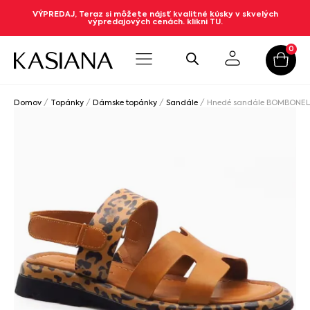
VÝPREDAJ, Teraz si môžete nájsť kvalitné kúsky v skvelých
výpredajových cenách. klikni TU.
0
Domov
/
Topánky
/
Dámske topánky
/
Sandále
/ Hnedé sandále BOMBONEL