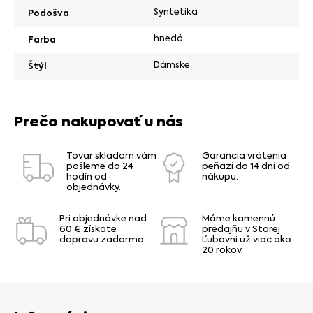
Syntetika
Podošva
hnedá
Farba
Dámske
Štýl
Prečo nakupovať u nás
Tovar skladom vám
Garancia vrátenia
pošleme do 24
peňazí do 14 dní od
hodín od
nákupu.
objednávky.
Pri objednávke nad
Máme kamennú
60 € získate
predajňu v Starej
dopravu zadarmo.
Ľubovni už viac ako
20 rokov.