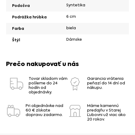
Syntetika
Podošva
6 cm
Podrážka hrúbka
biela
Farba
Dámske
Štýl
Prečo nakupovať u nás
Tovar skladom vám
Garancia vrátenia
pošleme do 24
peňazí do 14 dní od
hodín od
nákupu.
objednávky.
Pri objednávke nad
Máme kamennú
60 € získate
predajňu v Starej
dopravu zadarmo.
Ľubovni už viac ako
20 rokov.