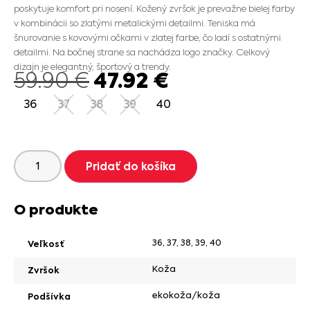
poskytuje komfort pri nosení. Kožený zvršok je prevažne bielej farby
v kombinácii so zlatými metalickými detailmi. Teniska má
šnurovanie s kovovými očkami v zlatej farbe, čo ladí s ostatnými
detailmi. Na bočnej strane sa nachádza logo značky. Celkový
dizajn je elegantný, športový a trendy.
47.92
€
59.90
€
36
37
38
39
40
Pridať do košíka
O produkte
36
,
37
,
38
,
39
,
40
Veľkosť
Koža
Zvršok
ekokoža/koža
Podšívka