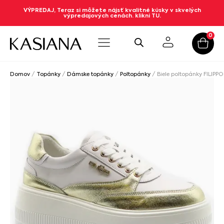
VÝPREDAJ, Teraz si môžete nájsť kvalitné kúsky v skvelých
výpredajových cenách. klikni TU.
0
Domov
/
Topánky
/
Dámske topánky
/
Poltopánky
/ Biele poltopánky FILIPP