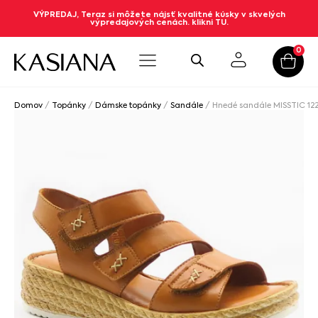
VÝPREDAJ, Teraz si môžete nájsť kvalitné kúsky v skvelých
výpredajových cenách. klikni TU.
0
Domov
/
Topánky
/
Dámske topánky
/
Sandále
/ Hnedé sandále MISSTIC 12