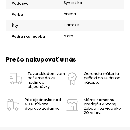
Syntetika
Podošva
hnedá
Farba
Dámske
Štýl
5 cm
Podrážka hrúbka
Prečo nakupovať u nás
Tovar skladom vám
Garancia vrátenia
pošleme do 24
peňazí do 14 dní od
hodín od
nákupu.
objednávky.
Pri objednávke nad
Máme kamennú
60 € získate
predajňu v Starej
dopravu zadarmo.
Ľubovni už viac ako
20 rokov.