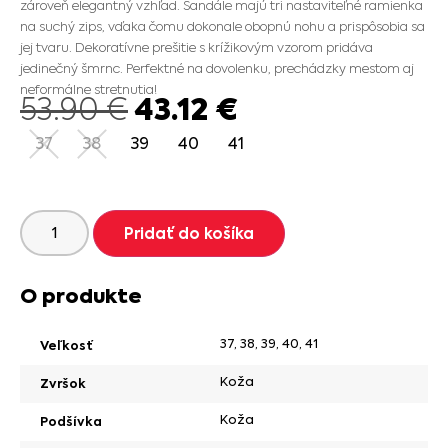
zároveň elegantný vzhľad. Sandále majú tri nastaviteľné ramienka
na suchý zips, vďaka čomu dokonale obopnú nohu a prispôsobia sa
jej tvaru. Dekoratívne prešitie s krížikovým vzorom pridáva
jedinečný šmrnc. Perfektné na dovolenku, prechádzky mestom aj
neformálne stretnutia!
43.12
€
53.90
€
37
38
39
40
41
Pridať do košíka
O produkte
37
,
38
,
39
,
40
,
41
Veľkosť
Koža
Zvršok
Koža
Podšívka