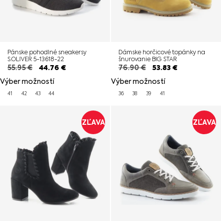
Pánske pohodlné sneakersy
Dámske horčicové topánky na
S.OLIVER 5-13618-22
šnurovanie BIG STAR
55.95
€
44.76
€
76.90
€
53.83
€
Výber možností
Výber možností
41
42
43
44
36
38
39
41
ZĽAVA
ZĽAVA