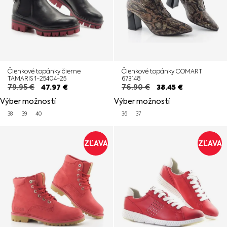
Členkové topánky čierne
Členkové topánky COMART
TAMARIS 1-25404-25
673148
79.95
€
47.97
€
76.90
€
38.45
€
Výber možností
Výber možností
38
39
40
36
37
ZĽAVA
ZĽAVA