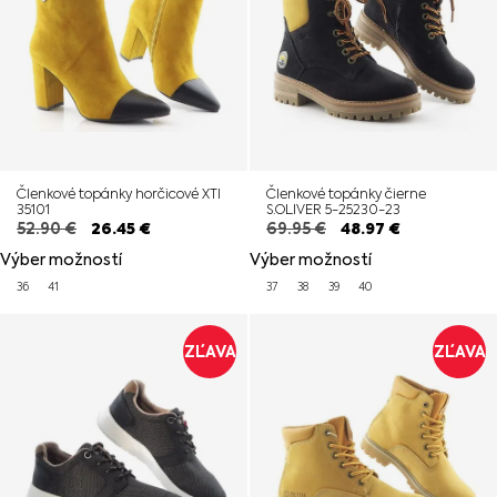
Členkové topánky horčicové XTI
Členkové topánky čierne
35101
S.OLIVER 5-25230-23
52.90
€
26.45
€
69.95
€
48.97
€
Výber možností
Výber možností
36
41
37
38
39
40
ZĽAVA
ZĽAVA