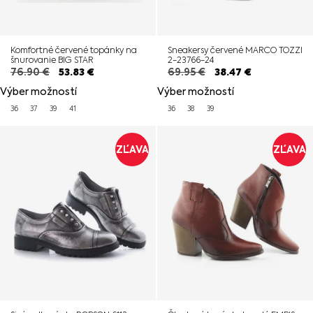
Komfortné červené topánky na
Sneakersy červené MARCO TOZZI
šnurovanie BIG STAR
2-23766-24
76.90
€
53.83
€
69.95
€
38.47
€
Výber možností
Výber možností
36
37
39
41
36
38
39
ZĽAVA
ZĽAVA