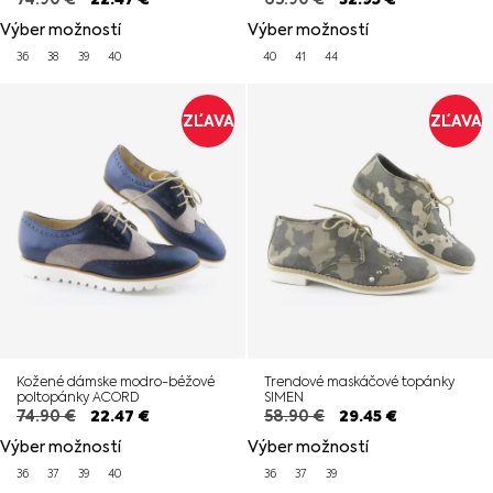
Výber možností
Výber možností
36
38
39
40
40
41
44
ZĽAVA
ZĽAVA
Kožené dámske modro-béžové
Trendové maskáčové topánky
poltopánky ACORD
SIMEN
74.90
€
22.47
€
58.90
€
29.45
€
Výber možností
Výber možností
36
37
39
40
36
37
39