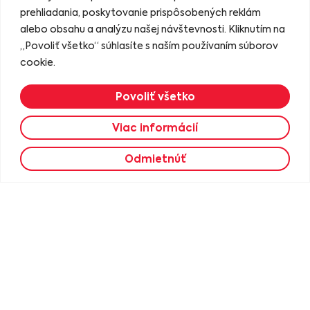
prehliadania, poskytovanie prispôsobených reklám
alebo obsahu a analýzu našej návštevnosti. Kliknutím na
„Povoliť všetko“ súhlasíte s naším používaním súborov
cookie.
Povoliť všetko
Viac informácií
Štýlové kožené sivé topánky s
Výrazné kožené medeno-zlaté
Filter
gumičkou
topánky NESSI
Odmietnúť
82.90
€
41.45
€
89.90
€
44.95
€
Výber možností
Výber možností
36
38
39
36
39
40
ZĽAVA
ZĽAVA