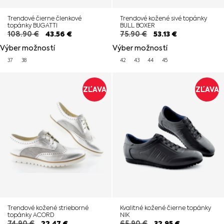
Trendové čierne členkové
Trendové kožené sivé topánky
topánky BUGATTI
BULL BOXER
108.90
€
43.56
€
75.90
€
53.13
€
Výber možností
Výber možností
37
38
42
43
44
45
ZĽAVA
ZĽAVA
Trendové kožené strieborné
Kvalitné kožené čierne topánky
topánky ACORD
NIK
74.90
€
22.47
€
65.90
€
32.95
€