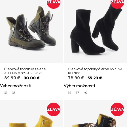
ZĽAVA
ZĽAVA
Členkové topánky zelené
Členkové topánky čierne ASPENA
ASPENA 8289-093-821
KOR1883
89.90
€
30.00
€
78.90
€
55.23
€
Výber možností
Výber možností
36
37
36
37
40
ZĽAVA
ZĽAVA