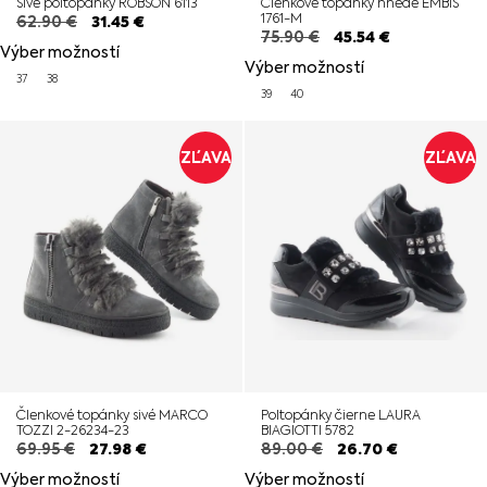
Sivé poltopánky ROBSON 6113
Členkové topánky hnedé EMBIS
1761-M
62.90
€
31.45
€
75.90
€
45.54
€
Výber možností
Výber možností
37
38
39
40
ZĽAVA
ZĽAVA
Členkové topánky sivé MARCO
Poltopánky čierne LAURA
TOZZI 2-26234-23
BIAGIOTTI 5782
69.95
€
27.98
€
89.00
€
26.70
€
Výber možností
Výber možností