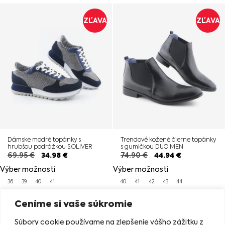
ZĽAVA
ZĽAVA
Dámske modré topánky s
Trendové kožené čierne topánky
hrubšou podrážkou S.OLIVER
s gumičkou DUO MEN
69.95
€
34.98
€
74.90
€
44.94
€
Výber možností
Výber možností
36
39
40
41
40
41
42
43
44
Ceníme si vaše súkromie
ZĽAVA
ZĽAVA
Súbory cookie používame na zlepšenie vášho zážitku z