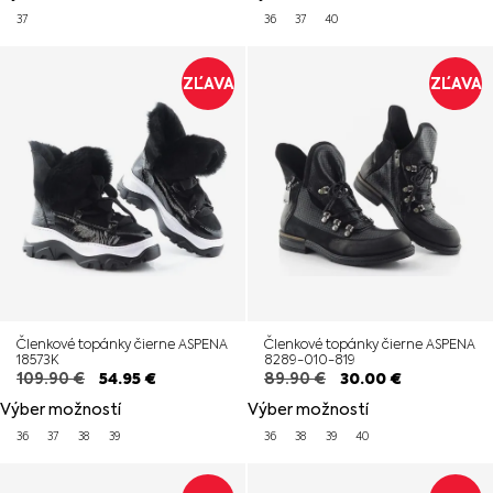
37
36
37
40
ZĽAVA
ZĽAVA
Členkové topánky čierne ASPENA
Členkové topánky čierne ASPENA
18573K
8289-010-819
109.90
€
54.95
€
89.90
€
30.00
€
Výber možností
Výber možností
36
37
38
39
36
38
39
40