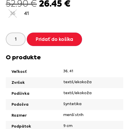
26.45
€
52.90
€
36
41
Pridať do košíka
O produkte
36
,
41
Veľkosť
textil/ekokoža
Zvršok
textil/ekokoža
Podšívka
Syntetika
Podošva
menší strih
Rozmer
9 cm
Podpätok