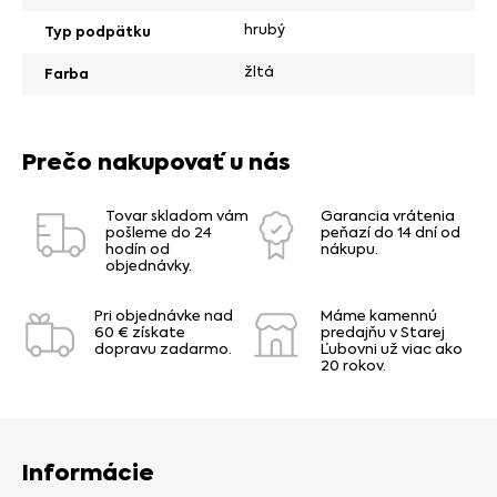
hrubý
Typ podpätku
žltá
Farba
Prečo nakupovať u nás
Tovar skladom vám
Garancia vrátenia
pošleme do 24
peňazí do 14 dní od
hodín od
nákupu.
objednávky.
Pri objednávke nad
Máme kamennú
60 € získate
predajňu v Starej
dopravu zadarmo.
Ľubovni už viac ako
20 rokov.
Informácie