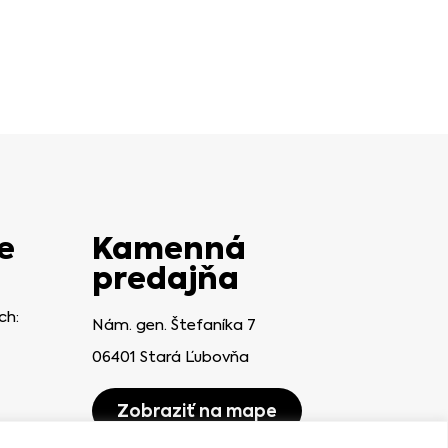
e
Kamenná
predajňa
ch:
Nám. gen. Štefaníka 7
06401 Stará Ľubovňa
Zobraziť na mape