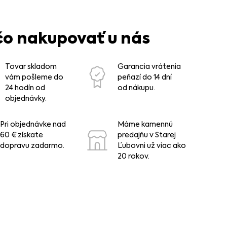
čo nakupovať u nás
Tovar skladom
Garancia vrátenia
vám pošleme do
peňazí do 14 dní
24 hodín od
od nákupu.
objednávky.
Pri objednávke nad
Máme kamennú
60 € získate
predajňu v Starej
dopravu zadarmo.
Ľubovni už viac ako
20 rokov.