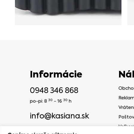
Informácie
Ná
0948 346 868
Obcho
Reklam
30
30
po-pi: 8
- 16
h
Vráten
info@kasiana.sk
Poštov
Veľkos
2024 © KASIANA