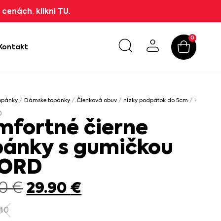
cenách. klikni TU.
0
Kontakt
opánky
/
Dámske topánky
/
Členková obuv
/
nízky podpätok do 5cm
/ Komfortn
D
mfortné čierne
pánky s gumičkou
ORD
29.90
€
90
€
40