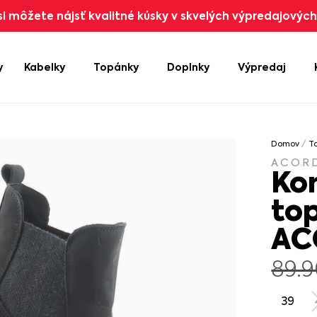
i môžete nájsť kvalitné kúsky v skvelých výpredajových 
y
Kabelky
Topánky
Doplnky
Výpredaj
Domov
/
T
ACOR
Ko
to
AC
89.
39