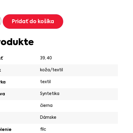
Pridať do košíka
rodukte
39
,
40
sť
koža/textil
k
textil
vka
Syntetika
va
čierna
Dámske
filc
lenie