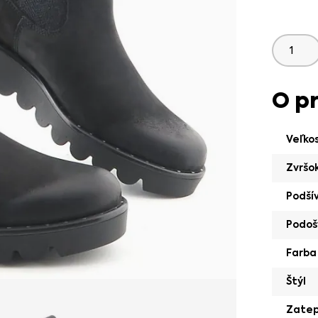
O p
Veľko
Zvršo
Podší
Podoš
Farba
Štýl
Zatep