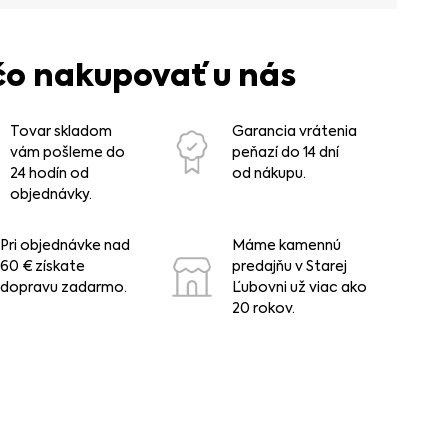
čo nakupovať u nás
Tovar skladom
Garancia vrátenia
vám pošleme do
peňazí do 14 dní
24 hodín od
od nákupu.
objednávky.
Pri objednávke nad
Máme kamennú
60 € získate
predajňu v Starej
dopravu zadarmo.
Ľubovni už viac ako
20 rokov.