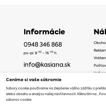
Informácie
Ná
0948 346 868
Obcho
Reklam
30
30
po-pi: 8
- 16
h
Vráten
info@kasiana.sk
Poštov
Veľkos
2024 © KASIANA
Ceníme si vaše súkromie
NAVRHLA AGENTÚRA MELONBERRIES
Súbory cookie používame na zlepšenie vášho zážitku z prehl
alebo obsahu a analýzu našej návštevnosti. Kliknutím na „Povo
súborov cookie.