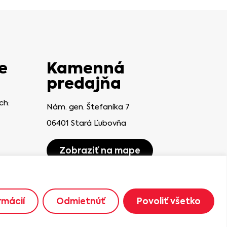
e
Kamenná
predajňa
ch:
Nám. gen. Štefaníka 7
06401 Stará Ľubovňa
Zobraziť na mape
rmácií
Odmietnúť
Povoliť všetko