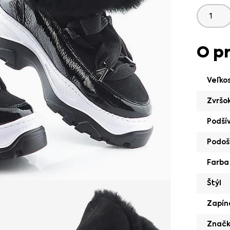
O p
Veľko
Zvršo
Podší
Podoš
Farba
Štýl
Zapín
Znač