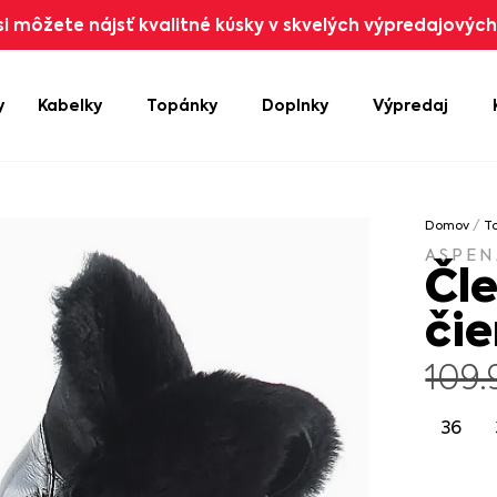
i môžete nájsť kvalitné kúsky v skvelých výpredajových 
y
Kabelky
Topánky
Doplnky
Výpredaj
Domov
/
T
ASPEN
Čl
či
109
36