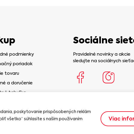
kup
Sociálne siet
dné podmienky
Pravidelné novinky a akcie
sledujte na sociálnych sieťa
ačný poriadok
ie tovaru
né a doručenie
tná tabuľka
iadania, poskytovanie prispôsobených reklám
Viac info
liť všetko“ súhlasíte s naším používaním