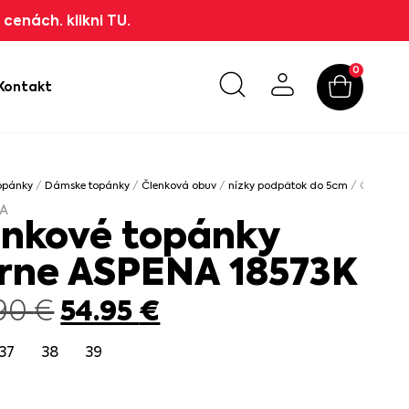
cenách. klikni TU.
0
Kontakt
opánky
/
Dámske topánky
/
Členková obuv
/
nízky podpätok do 5cm
/ Členkové 
A
enkové topánky
erne ASPENA 18573K
54.95
€
.90
€
37
38
39