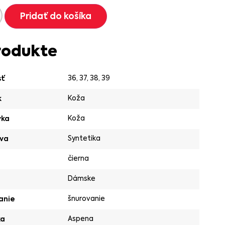
Pridať do košíka
rodukte
36
,
37
,
38
,
39
sť
Koža
k
Koža
vka
Syntetika
va
čierna
Dámske
šnurovanie
anie
Aspena
ka