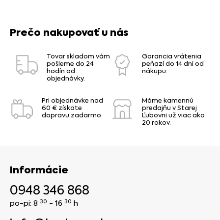
Prečo nakupovať u nás
Tovar skladom vám
Garancia vrátenia
pošleme do 24
peňazí do 14 dní od
hodín od
nákupu.
objednávky.
Pri objednávke nad
Máme kamennú
60 € získate
predajňu v Starej
dopravu zadarmo.
Ľubovni už viac ako
20 rokov.
Informácie
0948 346 868
30
30
po-pi: 8
- 16
h