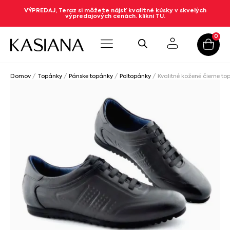
VÝPREDAJ, Teraz si môžete nájsť kvalitné kúsky v skvelých
výpredajových cenách. klikni TU.
0
Domov
/
Topánky
/
Pánske topánky
/
Poltopánky
/ Kvalitné kožené čierne to