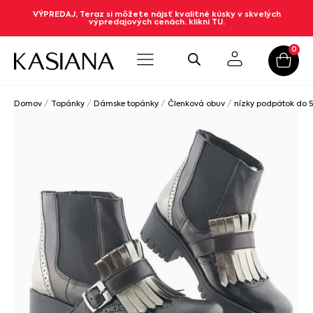
VÝPREDAJ, Teraz si môžete nájsť kvalitné kúsky v skvelých
výpredajových cenách. klikni TU.
0
Domov
/
Topánky
/
Dámske topánky
/
Členková obuv
/
nízky podpätok do 