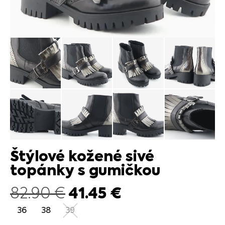
Štýlové kožené sivé
topánky s gumičkou
41.45
€
82.90
€
36
38
39