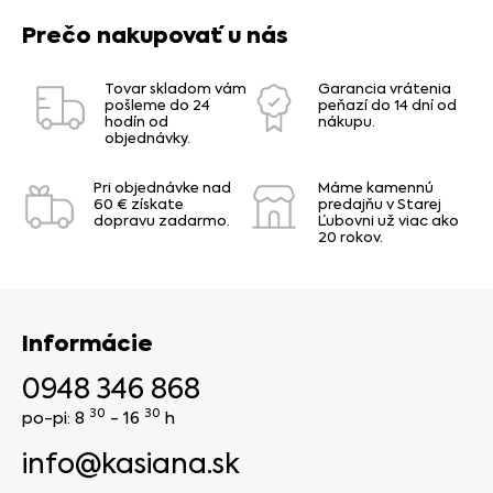
Prečo nakupovať u nás
Tovar skladom vám
Garancia vrátenia
pošleme do 24
peňazí do 14 dní od
hodín od
nákupu.
objednávky.
Pri objednávke nad
Máme kamennú
60 € získate
predajňu v Starej
dopravu zadarmo.
Ľubovni už viac ako
20 rokov.
Informácie
0948 346 868
30
30
po-pi: 8
- 16
h
info@kasiana.sk