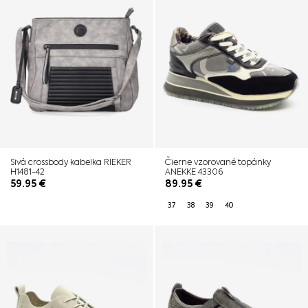
Sivá crossbody kabelka RIEKER
Čierne vzorované topánky
H1481-42
ANEKKE 43306
59.95
€
89.95
€
37
38
39
40