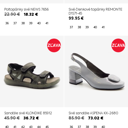
Poltopánky sivé NEWS 7656
Sivé členkové topánky REMONTE
D1S71-45
22.90
€
18.32
€
99.95
€
36
37
38
39
40
41
37
38
39
40
41
ZĽAVA
ZĽAVA
Sandále sivé KLONDIKE 85912
Sivé sandále ASPENA KX-2680
45.90
€
36.72
€
85.90
€
73.02
€
40
41
42
43
44
45
36
37
38
39
40