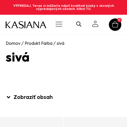
VÝPREDAJ, Teraz si môžete nájsť kvalitné kúsky v skvelých
výpredajových cenách. klikni TU.
0
Domov
/ Produkt Farba / sivá
sivá
Zobraziť obsah