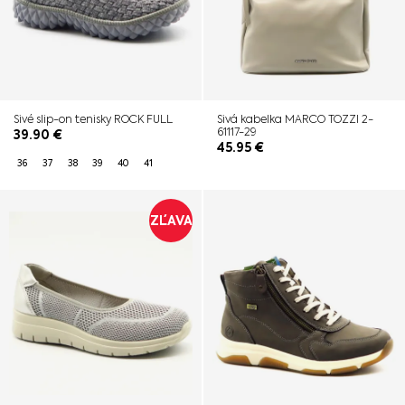
Sivé slip-on tenisky ROCK FULL
Sivá kabelka MARCO TOZZI 2-
61117-29
39.90
€
45.95
€
36
37
38
39
40
41
ZĽAVA