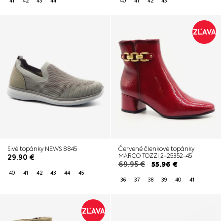
41
42
43
44
40
41
42
43
ZĽAVA
Sivé topánky NEWS 8845
Červené členkové topánky
MARCO TOZZI 2-25352-45
29.90
€
69.95
€
55.96
€
40
41
42
43
44
45
36
37
38
39
40
41
ZĽAVA