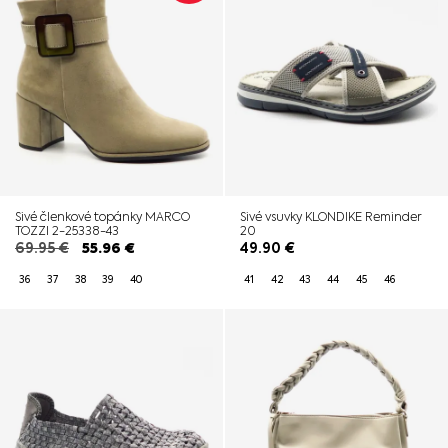
Sivé členkové topánky MARCO
Sivé vsuvky KLONDIKE Reminder
TOZZI 2-25338-43
20
69.95
€
55.96
€
49.90
€
36
37
38
39
40
41
42
43
44
45
46