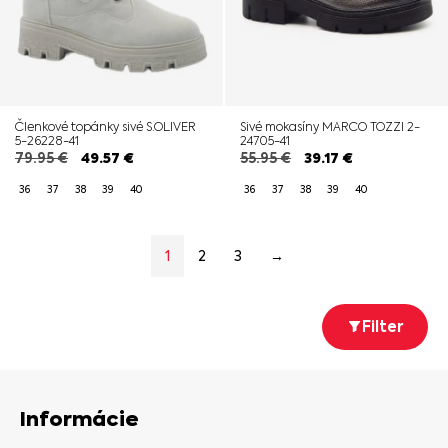
Členkové topánky sivé S.OLIVER
Sivé mokasíny MARCO TOZZI 2-
5-26228-41
24705-41
79.95
€
49.57
€
55.95
€
39.17
€
36
37
38
39
40
36
37
38
39
40
1
2
3
→
Filter
Informácie