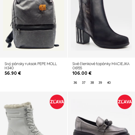
Sivý pánsky ruksak PEPE MOLL
Sivé členkové topánky MACIEJKA
H340
06155
56.90
€
106.00
€
36
37
38
39
40
ZĽAVA
ZĽAVA