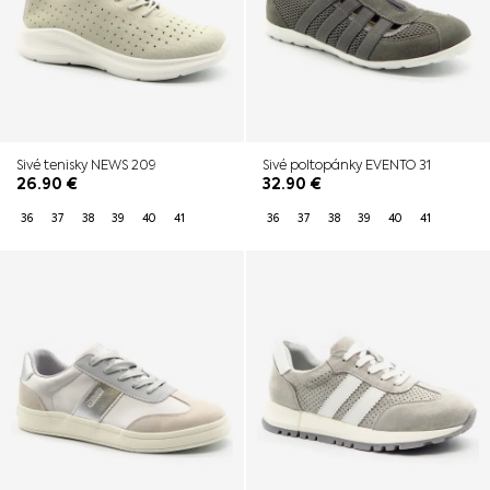
Sivé tenisky NEWS 209
Sivé poltopánky EVENTO 31
26.90
€
32.90
€
36
37
38
39
40
41
36
37
38
39
40
41