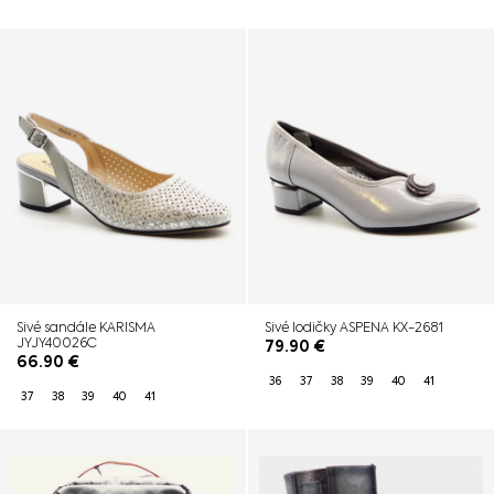
Sivé sandále KARISMA
Sivé lodičky ASPENA KX-2681
JYJY40026C
79.90
€
66.90
€
36
37
38
39
40
41
37
38
39
40
41