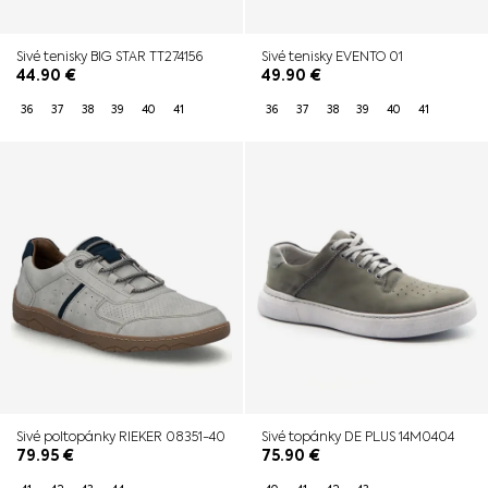
Sivé tenisky BIG STAR TT274156
Sivé tenisky EVENTO 01
44.90
€
49.90
€
36
37
38
39
40
41
36
37
38
39
40
41
Sivé poltopánky RIEKER 08351-40
Sivé topánky DE PLUS 14M0404
79.95
€
75.90
€