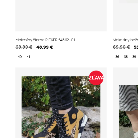
Mokasíny čierne RIEKER 54862-01
Mokasíny béž
69.99
€
48.99
€
69.90
€
5
40
41
36
38
39
ZĽAVA