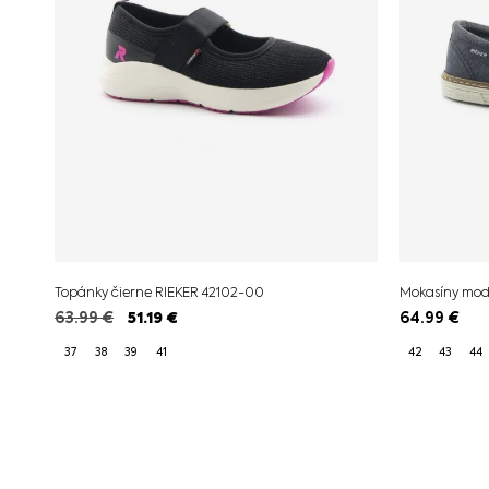
Topánky čierne RIEKER 42102-00
Mokasíny mod
63.99
€
51.19
€
64.99
€
37
38
39
41
42
43
44