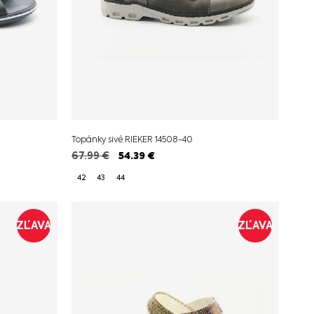
Topánky sivé RIEKER 14508-40
67.99
€
54.39
€
42
43
44
ZĽAVA
ZĽAVA