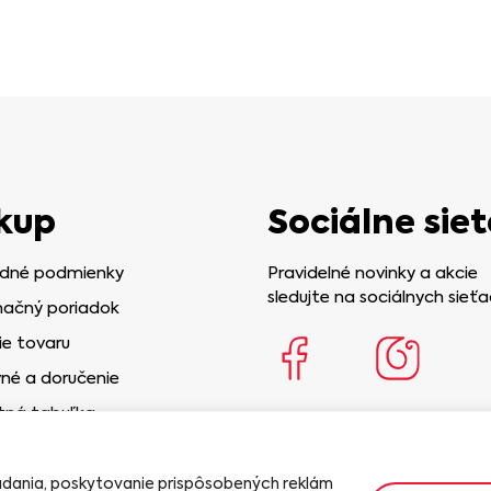
kup
Sociálne siet
dné podmienky
Pravidelné novinky a akcie
sledujte na sociálnych sieťa
ačný poriadok
ie tovaru
né a doručenie
tná tabuľka
iadania, poskytovanie prispôsobených reklám