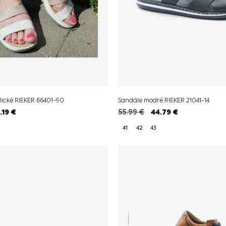
lické RIEKER 66401-90
Sandále modré RIEKER 21041-14
.19
€
55.99
€
44.79
€
41
42
43