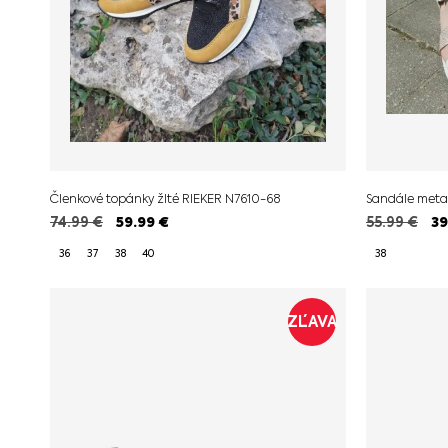
Členkové topánky žlté RIEKER N7610-68
Sandále meta
74.99
€
59.99
€
55.99
€
39
36
37
38
40
38
ZĽAVA