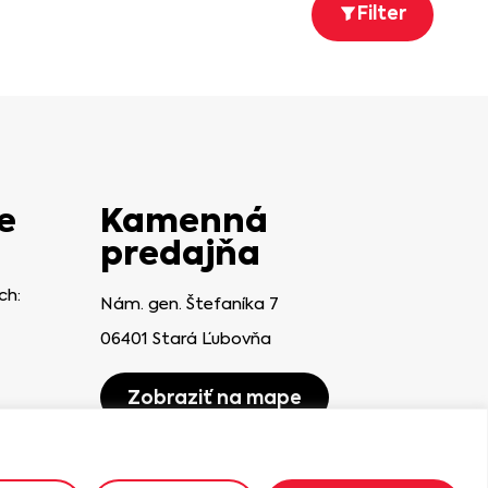
Filter
e
Kamenná
predajňa
ch:
Nám. gen. Štefaníka 7
06401 Stará Ľubovňa
Zobraziť na mape