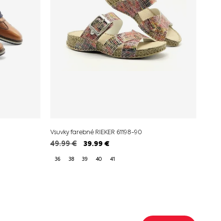
Vsuvky farebné RIEKER 61198-90
49.99
€
39.99
€
36
38
39
40
41