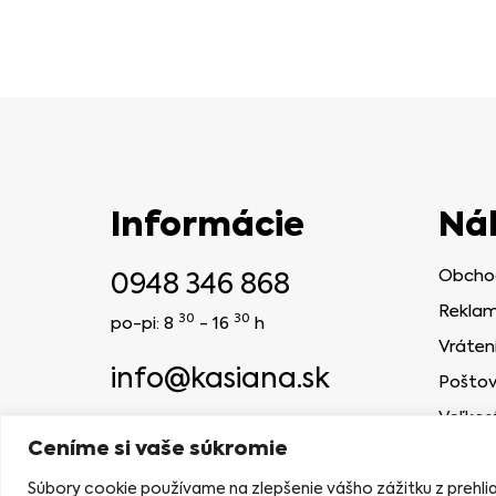
Informácie
Ná
0948 346 868
Obcho
Reklam
30
30
po-pi: 8
- 16
h
Vráten
info@kasiana.sk
Poštov
Veľkos
2024 © KASIANA
Ceníme si vaše súkromie
NAVRHLA AGENTÚRA MELONBERRIES
Súbory cookie používame na zlepšenie vášho zážitku z prehl