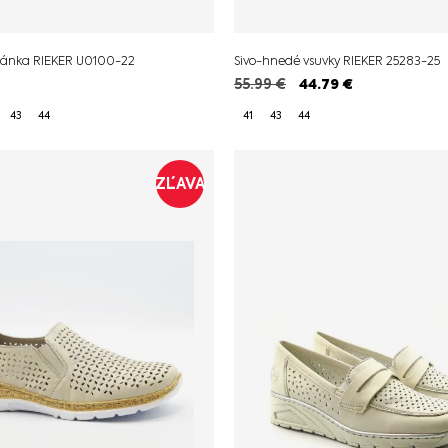
pánka RIEKER U0100-22
Sivo-hnedé vsuvky RIEKER 25283-25
55.99
€
44.79
€
43
44
41
43
44
ZĽAVA