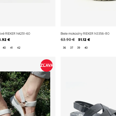
ové RIEKER N4251-60
Biele mokasíny RIEKER N3356-80
5.92
€
63.90
€
51.12
€
40
41
42
36
37
39
40
ZĽAVA