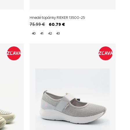
Hnedé topánky RIEKER 13500-25
75.99
€
60.79
€
40
41
42
43
ZĽAVA
ZĽAVA