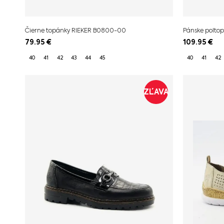
Čierne topánky RIEKER B0800-00
Pánske polto
79.95
€
109.95
€
40
41
42
43
44
45
40
41
42
ZĽAVA