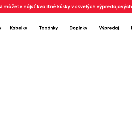
i môžete nájsť kvalitné kúsky v skvelých výpredajových 
y
Kabelky
Topánky
Doplnky
Výpredaj