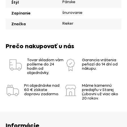
Pánske
Štýl
šnurovanie
Zapínanie
Rieker
Značka
Prečo nakupovať u nás
Tovar skladom vám
Garancia vrátenia
pošleme do 24
peňazí do 14 dní od
hodín od
nákupu.
objednávky.
Pri objednávke nad
Máme kamennú
60 € získate
predajňu v Starej
dopravu zadarmo.
Ľubovni už viac ako
20 rokov.
Informácie