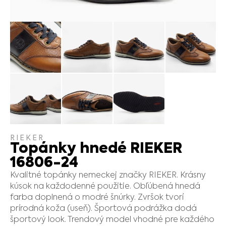
RIEKER
Topánky hnedé RIEKER
16806-24
Kvalitné topánky nemeckej značky RIEKER. Krásny
kúsok na každodenné použitie. Obľúbená hnedá
farba doplnená o modré šnúrky. Zvršok tvorí
prírodná koža (useň). Športová podrážka dodá
športový look. Trendový model vhodné pre každého