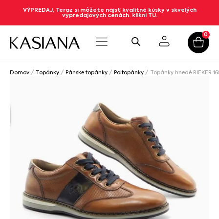
VÝPREDAJ, Teraz si môžete nájsť kvalitné kúsky v skvelých
výpredajových cenách. klikni TU.
0
Domov
/
Topánky
/
Pánske topánky
/
Poltopánky
/ Topánky hnedé RIEKER 1