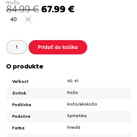
muža.
67.99
€
84.99
€
40
41
Pridať do košíka
O produkte
40
,
41
Veľkosť
Koža
Zvršok
koža/ekokoža
Podšívka
Syntetika
Podošva
hnedá
Farba