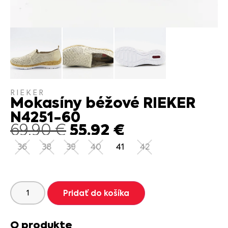
RIEKER
Mokasíny béžové RIEKER
N4251-60
55.92
€
69.90
€
36
38
39
40
41
42
Pridať do košíka
O produkte