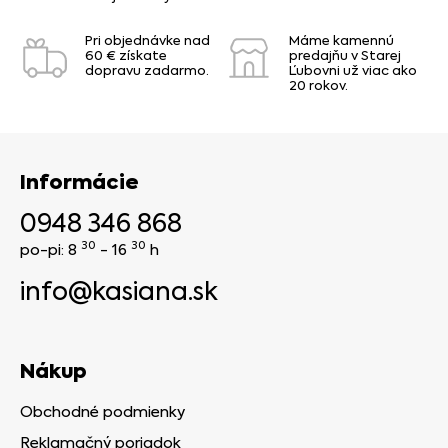
Pri objednávke nad
Máme kamennú
60 € získate
predajňu v Starej
dopravu zadarmo.
Ľubovni už viac ako
20 rokov.
Informácie
0948 346 868
30
30
po-pi: 8
- 16
h
info@kasiana.sk
Nákup
Obchodné podmienky
Reklamačný poriadok