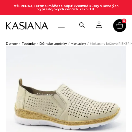
VÝPREDAJ, Teraz si môžete nájsť kvalitné kúsky v skvelých
výpredajových cenách. klikni TU.
0
Domov
/
Topánky
/
Dámske topánky
/
Mokasíny
/ Mokasíny béžové RIEKER 