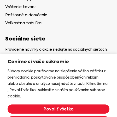
Vrátenie tovaru
Poštovné a doručenie
Veľkostná tabuľka
Sociálne siete
Pravidelné novinky a akcie sledujte na sociálnych sieťach:
Ceníme si vaše súkromie
Súbory cookie používame na zlepšenie vášho zážitku z
prehliadania, poskytovanie prispôsobených reklám
alebo obsahu a analýzu našej návštevnosti. Kliknutím na
Kamenná predajňa
„Povoliť všetko“ súhlasíte s naším používaním súborov
Nám. gen. Štefaníka 7
cookie.
06401 Stará Ľubovňa
Povoliť všetko