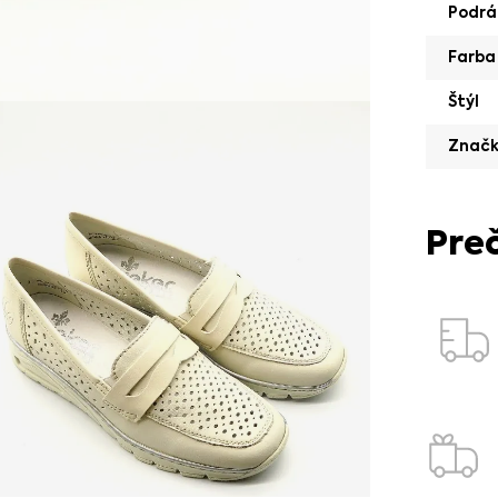
Podrá
Farba
Štýl
Znač
Pre