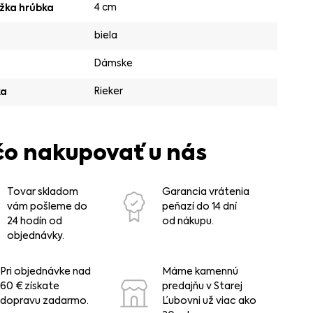
4 cm
žka hrúbka
biela
Dámske
Rieker
ka
čo nakupovať u nás
Tovar skladom
Garancia vrátenia
vám pošleme do
peňazí do 14 dní
24 hodín od
od nákupu.
objednávky.
Pri objednávke nad
Máme kamennú
60 € získate
predajňu v Starej
dopravu zadarmo.
Ľubovni už viac ako