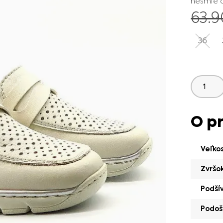
nesmie 
63.
36
O p
Veľko
Zvršo
Podší
Podoš