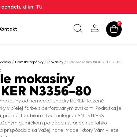
cenách. klikni TU.
0
Kontakt
opánky
/
Dámske topánky
/
Mokasíny
/ Biele mokasíny RIEKER N3356-80
R
ele mokasíny
EKER N3356-80
mokasíny od nemeckej značky RIEKER. Kožené
ky v bielej farbe s perforovaným zvrškom. Podrážka je
, pružná, flexibilná s technológiou ANTISTRESS.
loženým gumičkám po oboch stranách sa ľahko
a prispôsobia sa Vašej nohe. Model, ktorý Vám v lete