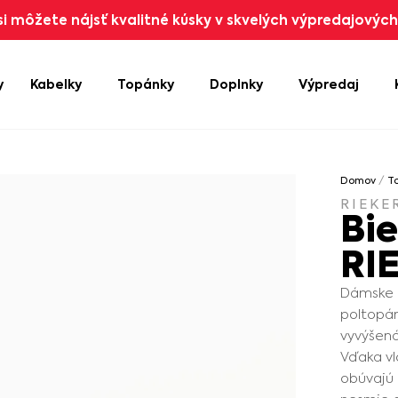
i môžete nájsť kvalitné kúsky v skvelých výpredajových 
y
Kabelky
Topánky
Doplnky
Výpredaj
Domov
/
T
RIEKE
Bi
RI
Dámske 
poltopán
vyvýšená
Vďaka v
obúvajú 