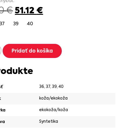
chýbať.
51.12
€
90
€
37
39
40
Pridať do košíka
rodukte
36
,
37
,
39
,
40
sť
koža/ekokoža
k
ekokoža/koža
vka
Syntetika
va