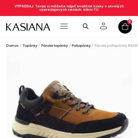
VÝPREDAJ, Teraz si môžete nájsť kvalitné kúsky v skvelých
výpredajových cenách. klikni TU.
0
Domov
/
Topánky
/
Pánske topánky
/
Poltopánky
/ Pánske poltopánka RIEK