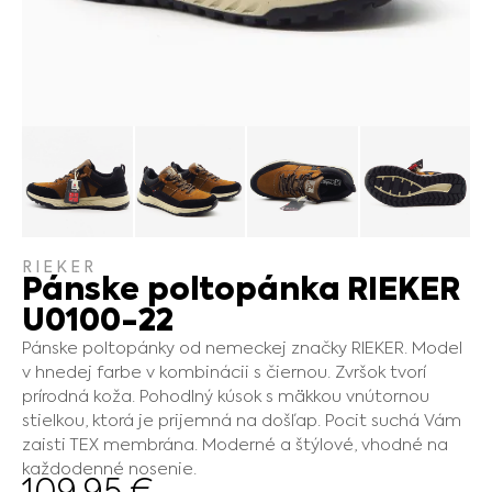
RIEKER
Pánske poltopánka RIEKER
U0100-22
Pánske poltopánky od nemeckej značky RIEKER. Model
v hnedej farbe v kombinácii s čiernou. Zvršok tvorí
prírodná koža. Pohodlný kúsok s mäkkou vnútornou
stielkou, ktorá je prijemná na došľap. Pocit suchá Vám
zaisti TEX membrána. Moderné a štýlové, vhodné na
každodenné nosenie.
109.95
€