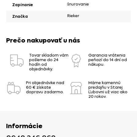
šnurovanie
Zapínanie
Rieker
Značka
Prečo nakupovať u nás
Tovar skladom vám
Garancia vrátenia
pošleme do 24
peňazí do 14 dní od
hodín od
nákupu.
objednávky.
Pri objednávke nad
Máme kamennú
60 € získate
predajňu v Starej
dopravu zadarmo.
Ľubovni už viac ako
20 rokov.
Informácie