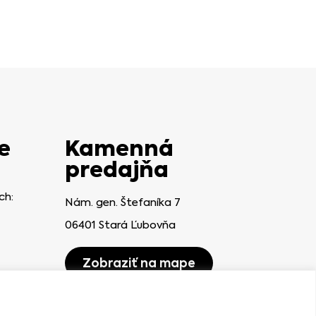
e
Kamenná
predajňa
ch:
Nám. gen. Štefaníka 7
06401 Stará Ľubovňa
Zobraziť na mape