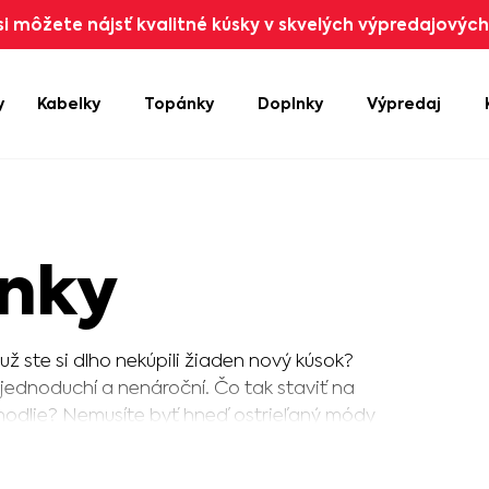
i môžete nájsť kvalitné kúsky v skvelých výpredajových 
y
Kabelky
Topánky
Doplnky
Výpredaj
nky
 už ste si dlho nekúpili žiaden nový kúsok?
jednoduchí a nenároční. Čo tak staviť na
ohodlie? Nemusíte byť hneď ostrieľaný módy
ate jeden ľahko kombinovateľný kvalitný
berajte, kombinujte a buďte IN!