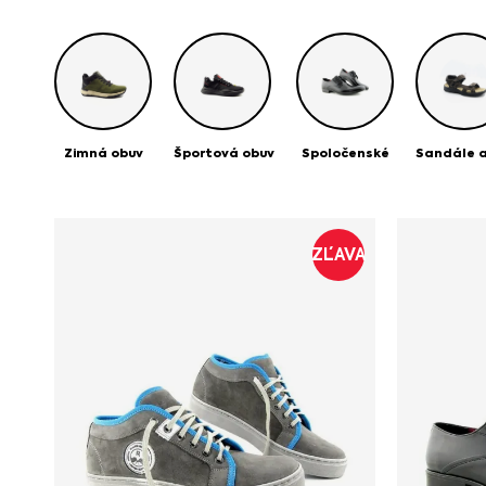
Zimná obuv
Športová obuv
Spoločenské
Sandále a
ZĽAVA