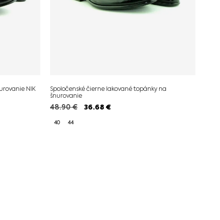
urovanie NIK
Spoločenské čierne lakované topánky na
šnurovanie
48.90
€
36.68
€
40
44