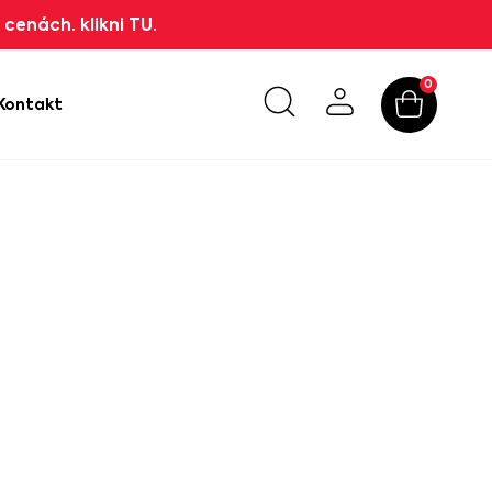
cenách. klikni TU.
0
Kontakt