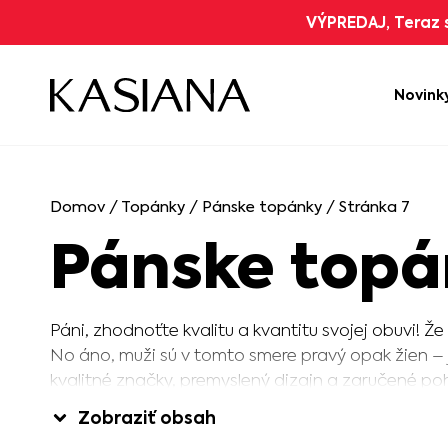
VÝPREDAJ, Teraz s
Novink
Domov
/
Topánky
/
Pánske topánky
/ Stránka 7
Pánske topá
Páni, zhodnoťte kvalitu a kvantitu svojej obuvi! Že
No áno, muži sú v tomto smere pravý opak žien – 
kvalitné značky, premyslený dizajn a zaručené p
znalec. Stači, ak si na každú príležitosť zaobstár
Zobraziť obsah
kúsok a o obdivný pohľad žien máte postarané! Vy