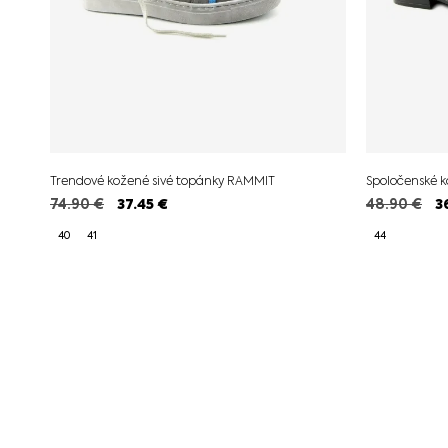
Trendové kožené sivé topánky RAMMIT
Spoločenské 
74.90
€
37.45
€
48.90
€
3
40
41
44