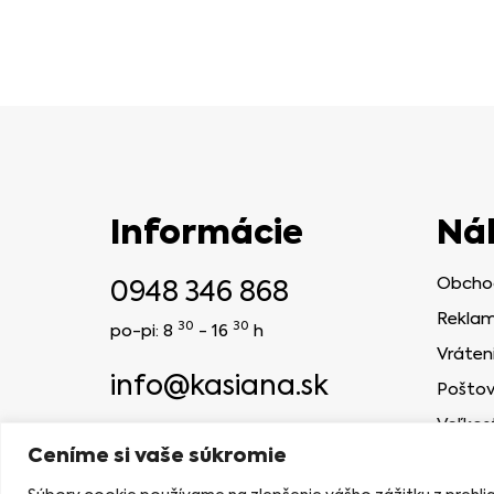
Informácie
Ná
0948 346 868
Obcho
Reklam
30
30
po-pi: 8
- 16
h
Vráten
info@kasiana.sk
Poštov
Veľkos
2024 © KASIANA
Ceníme si vaše súkromie
NAVRHLA AGENTÚRA MELONBERRIES