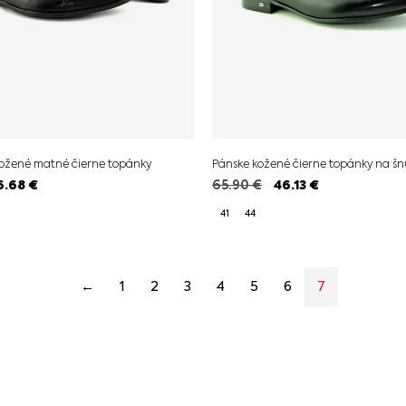
kožené matné čierne topánky
Pánske kožené čierne topánky na šn
6.68
€
65.90
€
46.13
€
41
44
←
1
2
3
4
5
6
7