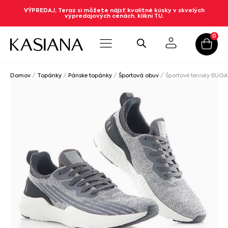
VÝPREDAJ, Teraz si môžete nájsť kvalitné kúsky v skvelých
výpredajových cenách. klikni TU.
0
Domov
/
Topánky
/
Pánske topánky
/
Športová obuv
/ Športové tenisky BUGA