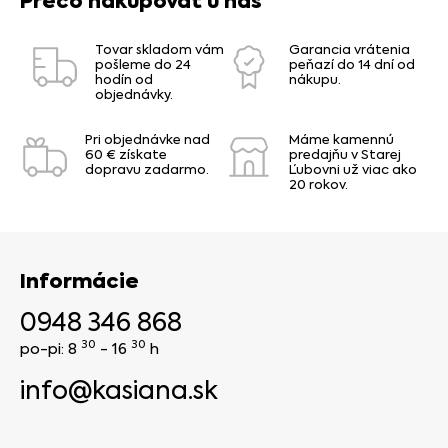
Prečo nakupovať u nás
Tovar skladom vám
Garancia vrátenia
pošleme do 24
peňazí do 14 dní od
hodín od
nákupu.
objednávky.
Pri objednávke nad
Máme kamennú
60 € získate
predajňu v Starej
dopravu zadarmo.
Ľubovni už viac ako
20 rokov.
Informácie
0948 346 868
30
30
po-pi: 8
- 16
h
info@kasiana.sk