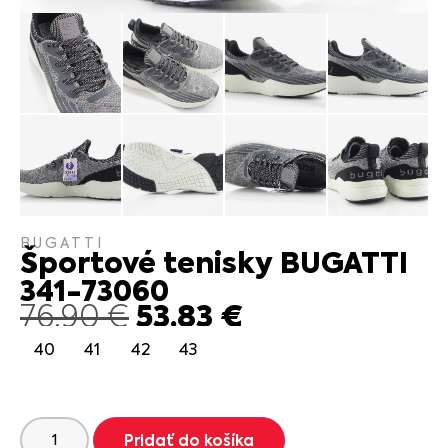
BUGATTI
Športové tenisky BUGATTI
341-73060
53.83
€
76.90
€
40
41
42
43
Pridať do košíka