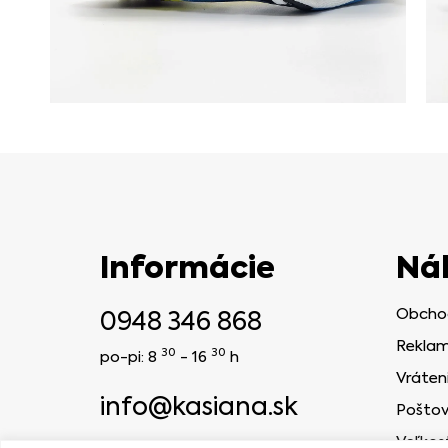
Informácie
Ná
0948 346 868
Obcho
Reklam
30
30
po-pi: 8
- 16
h
Vráten
info@kasiana.sk
Poštov
Veľkos