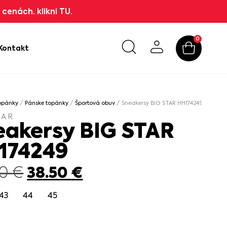
cenách. klikni TU.
0
Kontakt
opánky
/
Pánske topánky
/
Športová obuv
/ Sneakersy BIG STAR HH174249
TAR
eakersy BIG STAR
174249
38.50
€
00
€
43
44
45