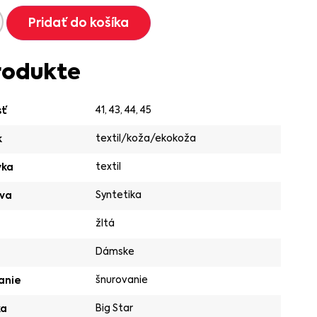
Pridať do košíka
rodukte
41
,
43
,
44
,
45
sť
textil/koža/ekokoža
k
textil
vka
Syntetika
va
žltá
Dámske
šnurovanie
anie
Big Star
ka