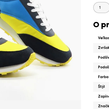
O p
Veľko
Zvršo
Podší
Podoš
Farba
Štýl
Zapín
Znač