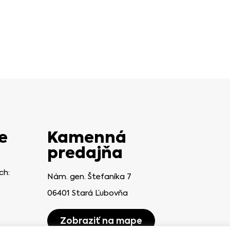
e
Kamenná
predajňa
ch:
Nám. gen. Štefaníka 7
06401 Stará Ľubovňa
Zobraziť na mape