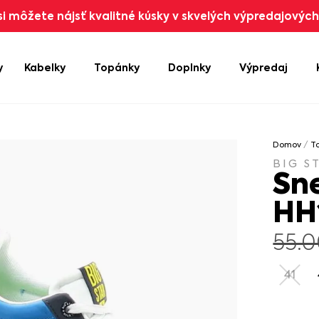
i môžete nájsť kvalitné kúsky v skvelých výpredajových 
y
Kabelky
Topánky
Doplnky
Výpredaj
Domov
/
T
BIG S
Sn
HH
55.
41