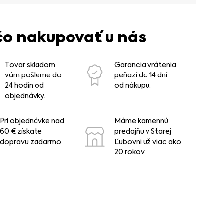
čo nakupovať u nás
Tovar skladom
Garancia vrátenia
vám pošleme do
peňazí do 14 dní
24 hodín od
od nákupu.
objednávky.
Pri objednávke nad
Máme kamennú
60 € získate
predajňu v Starej
dopravu zadarmo.
Ľubovni už viac ako
20 rokov.