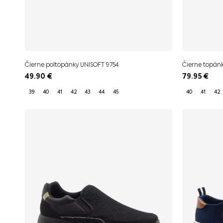
Čierne poltopánky UNISOFT 9754
Čierne topán
49.90
€
79.95
€
39
40
41
42
43
44
45
40
41
42