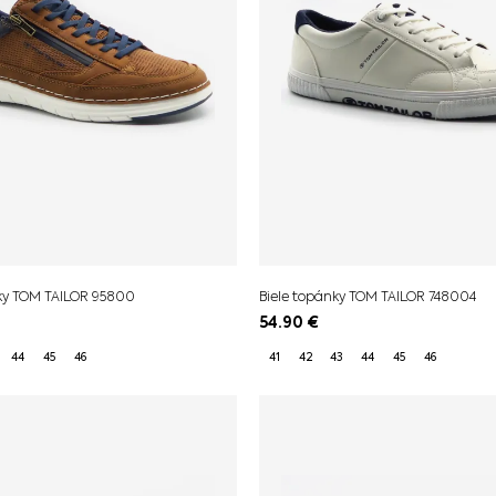
y TOM TAILOR 95800
Biele topánky TOM TAILOR 748004
54.90
€
44
45
46
41
42
43
44
45
46