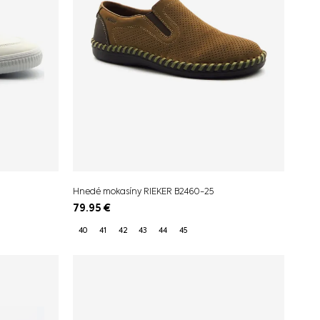
Hnedé mokasíny RIEKER B2460-25
79.95
€
40
41
42
43
44
45