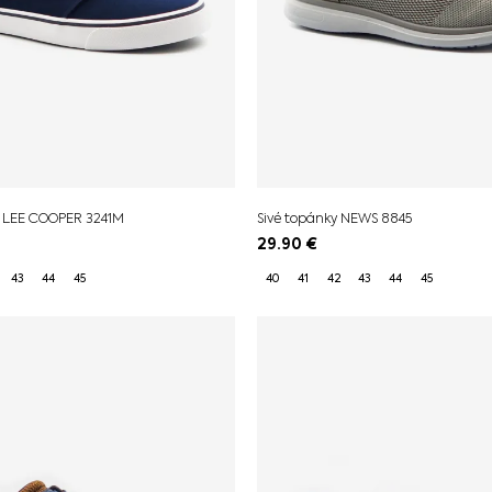
y LEE COOPER 3241M
Sivé topánky NEWS 8845
29.90
€
43
44
45
40
41
42
43
44
45