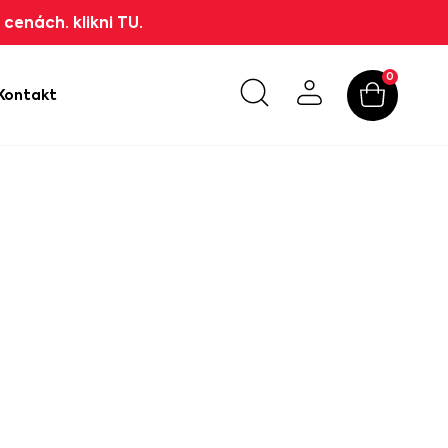
cenách. klikni TU.
0
Kontakt