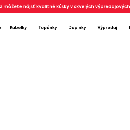
i môžete nájsť kvalitné kúsky v skvelých výpredajových 
y
Kabelky
Topánky
Doplnky
Výpredaj