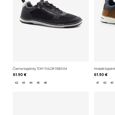
Čierne topánky TOM TAILOR 958004
Hnedé topánk
61.90
€
61.90
€
42
43
44
45
46
41
42
43