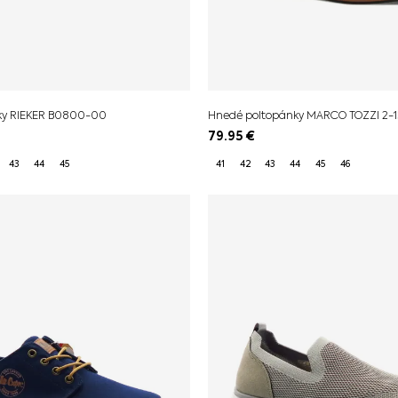
ky RIEKER B0800-00
Hnedé poltopánky MARCO TOZZI 2-
79.95
€
43
44
45
41
42
43
44
45
46