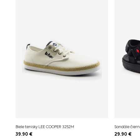
Biele tenisky LEE COOPER 3252M
Sandále čier
39.90
€
29.90
€