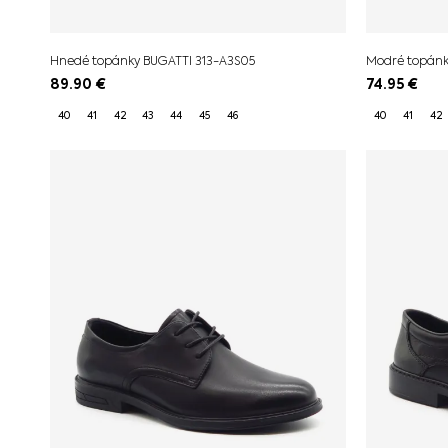
Hnedé topánky BUGATTI 313-A3S05
Modré topánk
89.90
€
74.95
€
40
41
42
43
44
45
46
40
41
42