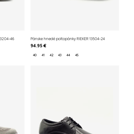
13204-46
Pánske hnedé poltopánky RIEKER 13504-24
94.95
€
40
41
42
43
44
45