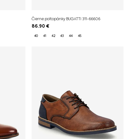
Čierne poltopánky BUGATTI 311-66606
86.90
€
40
41
42
43
44
45