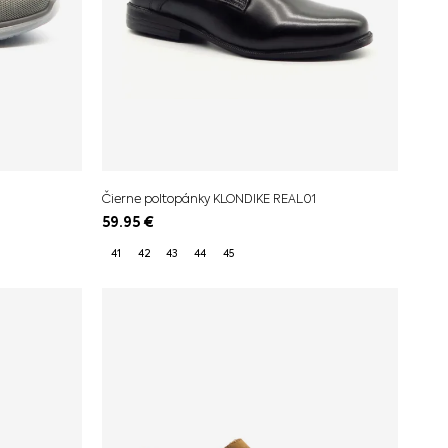
Čierne poltopánky KLONDIKE REAL01
59.95
€
41
42
43
44
45