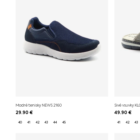
Modré tenisky NEWS 2160
Sivé vsuvky K
29.90
€
49.90
€
40
41
42
43
44
45
41
42
43