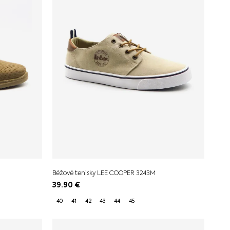
Béžové tenisky LEE COOPER 3243M
39.90
€
40
41
42
43
44
45