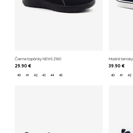
Čierne topánky NEWS 2160
Modré tenisk
29.90
€
39.90
€
40
41
42
43
44
45
40
41
42