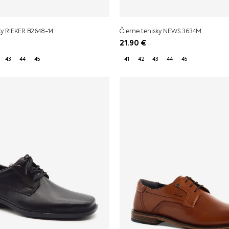
y RIEKER B2648-14
Čierne tenisky NEWS 3634M
21.90
€
43
44
45
41
42
43
44
45