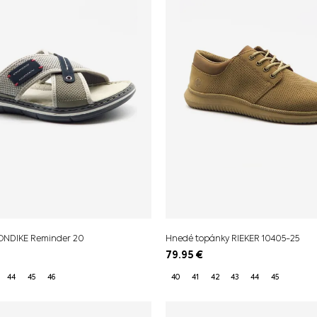
LONDIKE Reminder 20
Hnedé topánky RIEKER 10405-25
79.95
€
44
45
46
40
41
42
43
44
45