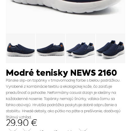
Modré tenisky NEWS 2160
Pánske slip-on topánky v tmavomodrej farbe s bielou podrážkou.
Vyrobené z kombinácie textilu a ekologickej kože, čo zaisťuje
priedušnosť a pohodlie. Neformálny casual dizajn je ideálny na
každodenné nosenie. Topánky nemajú šnúrky, vďaka čomu sa
ľahko obúvajú. Hrubšia podrážka poskytuje dobré odpruženie a
stabilitu. Hnedé detaily, ako pútko na päte a prešívanie, dodávajú
štýlový vzhľad.
29.90
€