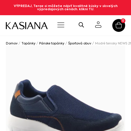
VÝPREDAJ, Teraz si môžete nájsť kvalitné kúsky v skvelých
výpredajových cenách. klikni TU.
0
Domov
/
Topánky
/
Pánske topánky
/
Športová obuv
/ Modré tenisky NEWS 2