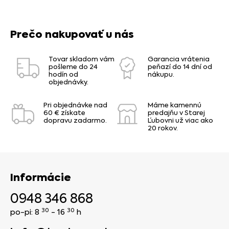
Prečo nakupovať u nás
Tovar skladom vám
Garancia vrátenia
pošleme do 24
peňazí do 14 dní od
hodín od
nákupu.
objednávky.
Pri objednávke nad
Máme kamennú
60 € získate
predajňu v Starej
dopravu zadarmo.
Ľubovni už viac ako
20 rokov.
Informácie
0948 346 868
30
30
po-pi: 8
- 16
h