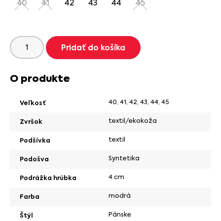
40
41
42
43
44
45
Pridať do košíka
O produkte
40
,
41
,
42
,
43
,
44
,
45
Veľkosť
textil/ekokoža
Zvršok
textil
Podšívka
Syntetika
Podošva
4 cm
Podrážka hrúbka
modrá
Farba
Pánske
Štýl