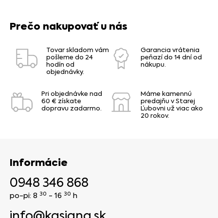
Prečo nakupovať u nás
Tovar skladom vám
Garancia vrátenia
pošleme do 24
peňazí do 14 dní od
hodín od
nákupu.
objednávky.
Pri objednávke nad
Máme kamennú
60 € získate
predajňu v Starej
dopravu zadarmo.
Ľubovni už viac ako
20 rokov.
Informácie
0948 346 868
30
30
po-pi: 8
- 16
h
info@kasiana.sk