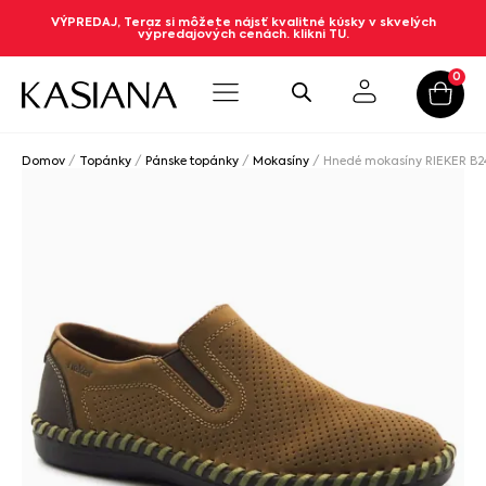
VÝPREDAJ, Teraz si môžete nájsť kvalitné kúsky v skvelých
výpredajových cenách. klikni TU.
0
Domov
/
Topánky
/
Pánske topánky
/
Mokasíny
/ Hnedé mokasíny RIEKER B2