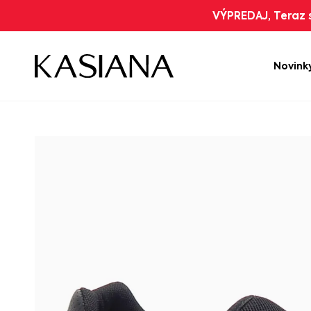
VÝPREDAJ, Teraz s
Novink