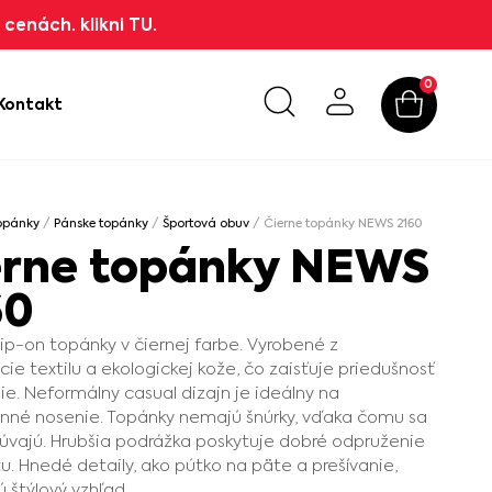
cenách. klikni TU.
0
Kontakt
opánky
/
Pánske topánky
/
Športová obuv
/ Čierne topánky NEWS 2160
erne topánky NEWS
60
lip-on topánky v čiernej farbe. Vyrobené z
ie textilu a ekologickej kože, čo zaisťuje priedušnosť
ie. Neformálny casual dizajn je ideálny na
nné nosenie. Topánky nemajú šnúrky, vďaka čomu sa
úvajú. Hrubšia podrážka poskytuje dobré odpruženie
itu. Hnedé detaily, ako pútko na päte a prešívanie,
 štýlový vzhľad.