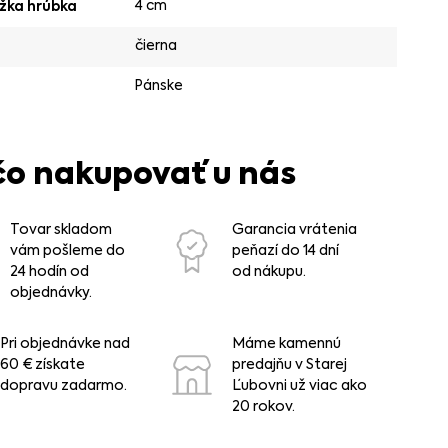
4 cm
žka hrúbka
čierna
Pánske
čo nakupovať u nás
Tovar skladom
Garancia vrátenia
vám pošleme do
peňazí do 14 dní
24 hodín od
od nákupu.
objednávky.
Pri objednávke nad
Máme kamennú
60 € získate
predajňu v Starej
dopravu zadarmo.
Ľubovni už viac ako
20 rokov.