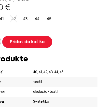
90
€
41
42
43
44
45
Pridať do košíka
rodukte
40
,
41
,
42
,
43
,
44
,
45
sť
textil
k
ekokoža/textil
vka
Syntetika
va