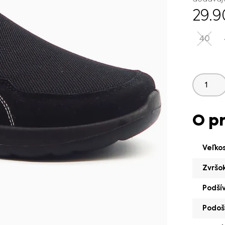
29.
40
O p
Veľko
Zvršo
Podší
Podoš