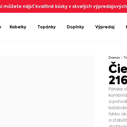
i môžete nájsť kvalitné kúsky v skvelých výpredajových 
y
Kabelky
Topánky
Doplnky
Výpredaj
Domov
/
T
Či
21
Pánske s
kombinác
a pohodl
každode
ľahko ob
a stabil
dodávajú