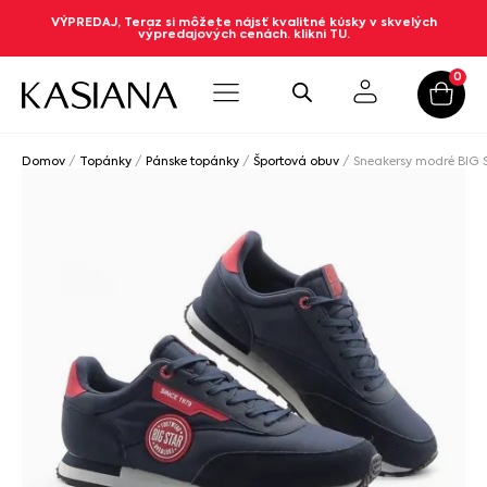
VÝPREDAJ, Teraz si môžete nájsť kvalitné kúsky v skvelých
výpredajových cenách. klikni TU.
0
Domov
/
Topánky
/
Pánske topánky
/
Športová obuv
/ Sneakersy modré BIG 