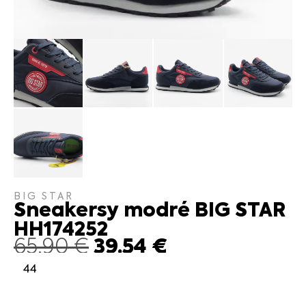
BIG STAR
Sneakersy modré BIG STAR
HH174252
39.54
€
65.90
€
44