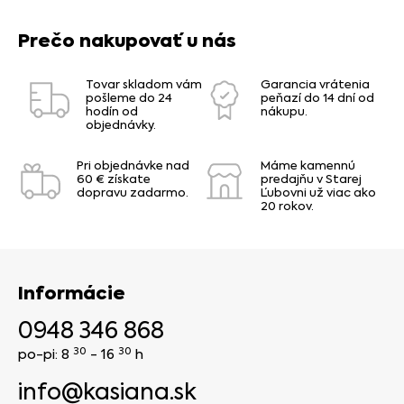
Prečo nakupovať u nás
Tovar skladom vám
Garancia vrátenia
pošleme do 24
peňazí do 14 dní od
hodín od
nákupu.
objednávky.
Pri objednávke nad
Máme kamennú
60 € získate
predajňu v Starej
dopravu zadarmo.
Ľubovni už viac ako
20 rokov.
Informácie
0948 346 868
30
30
po-pi: 8
- 16
h
info@kasiana.sk