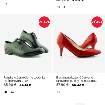
44
38
39
ZĽAVA
ZĽAVA
Pánske kožené čierne topánky
Elegantné kožené červené
na šnurovanie NIK
lakované lodičky na podpätku
65.90
€
46.13
€
57.90
€
46.32
€
41
44
36