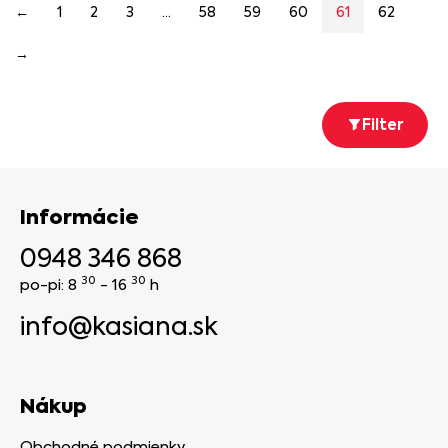
←
1
2
3
…
58
59
60
61
62
→
Filter
Informácie
0948 346 868
30
30
po-pi: 8
- 16
h
info@kasiana.sk
Nákup
Obchodné podmienky