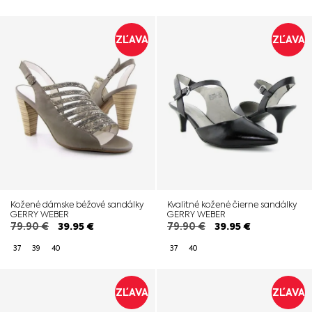
ZĽAVA
ZĽAVA
Kožené dámske béžové sandálky
Kvalitné kožené čierne sandálky
GERRY WEBER
GERRY WEBER
79.90
€
39.95
€
79.90
€
39.95
€
37
39
40
37
40
ZĽAVA
ZĽAVA