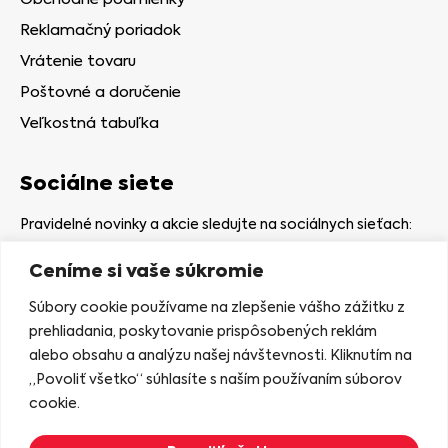
Reklamačný poriadok
Vrátenie tovaru
Poštovné a doručenie
Veľkostná tabuľka
Sociálne siete
Pravidelné novinky a akcie sledujte na sociálnych sieťach:
Ceníme si vaše súkromie
Súbory cookie používame na zlepšenie vášho zážitku z
prehliadania, poskytovanie prispôsobených reklám
alebo obsahu a analýzu našej návštevnosti. Kliknutím na
Kamenná predajňa
„Povoliť všetko“ súhlasíte s naším používaním súborov
Nám. gen. Štefaníka 7
cookie.
06401 Stará Ľubovňa