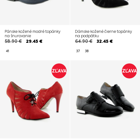
Pánske kožené modré topánky
Dámske kožené čierne topánky
na šnurovanie
na podpätku
58.90
€
29.45
€
64.90
€
32.45
€
41
37
38
ZĽAVA
ZĽAVA