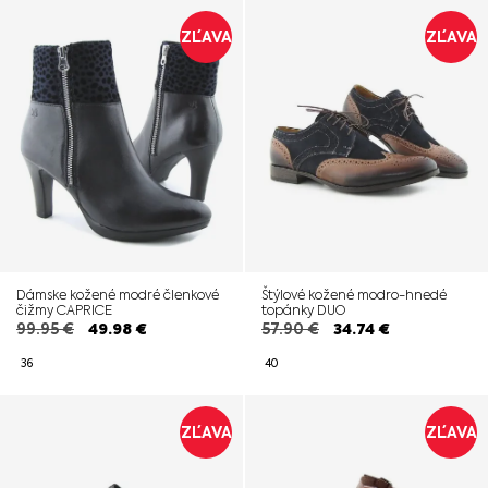
ZĽAVA
ZĽAVA
Dámske kožené modré členkové
Štýlové kožené modro-hnedé
čižmy CAPRICE
topánky DUO
99.95
€
49.98
€
57.90
€
34.74
€
36
40
ZĽAVA
ZĽAVA