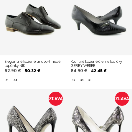
Elegantné kožené tmavo-hnedé
Kvalitné kožené čierne lodičky
topánky NIK
GERRY WEBER
62.90
€
50.32
€
84.90
€
42.45
€
41
44
37
38
39
ZĽAVA
ZĽAVA