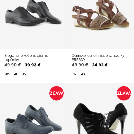
Elegantné kožené čierne
Dámske letné hnedé sandálky
topánky
PRESSO
49.90
€
39.92
€
49.90
€
34.93
€
40
41
45
37
40
ZĽAVA
ZĽAVA