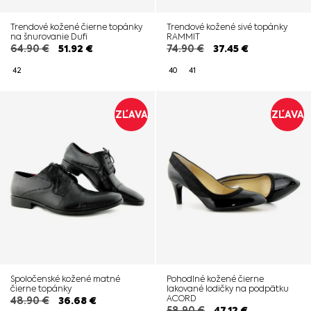
Trendové kožené čierne topánky
Trendové kožené sivé topánky
na šnurovanie Dufi
RAMMIT
64.90
€
51.92
€
74.90
€
37.45
€
42
40
41
ZĽAVA
ZĽAVA
Spoločenské kožené matné
Pohodlné kožené čierne
čierne topánky
lakované lodičky na podpätku
ACORD
48.90
€
36.68
€
58.90
€
47.12
€