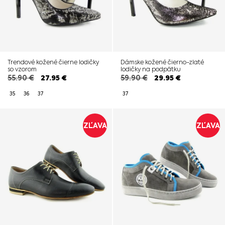
Trendové kožené čierne lodičky
Dámske kožené čierno-zlaté
so vzorom
lodičky na podpätku
55.90
€
27.95
€
59.90
€
29.95
€
35
36
37
37
ZĽAVA
ZĽAVA