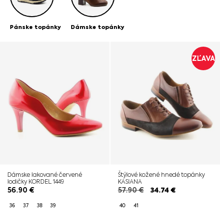
Pánske topánky
Dámske topánky
ZĽAVA
Dámske lakované červené
Štýlové kožené hnedé topánky
lodičky KORDEL 1449
KASIANA
56.90
€
57.90
€
34.74
€
36
37
38
39
40
41