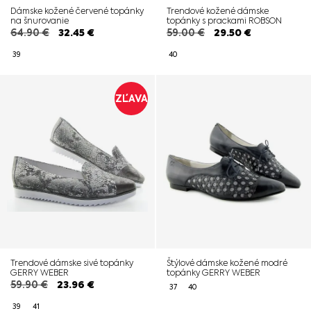
Dámske kožené červené topánky
Trendové kožené dámske
na šnurovanie
topánky s prackami ROBSON
64.90
€
32.45
€
59.00
€
29.50
€
39
40
ZĽAVA
Trendové dámske sivé topánky
Štýlové dámske kožené modré
GERRY WEBER
topánky GERRY WEBER
59.90
€
23.96
€
37
40
39
41