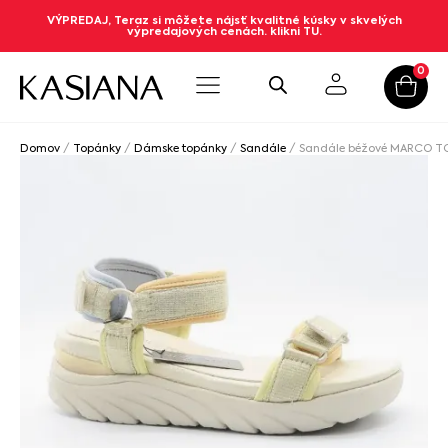
VÝPREDAJ, Teraz si môžete nájsť kvalitné kúsky v skvelých
výpredajových cenách. klikni TU.
0
Domov
/
Topánky
/
Dámske topánky
/
Sandále
/ Sandále béžové MARCO TO