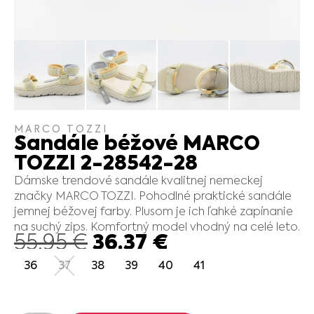
MARCO TOZZI
Sandále béžové MARCO
TOZZI 2-28542-28
Dámske trendové sandále kvalitnej nemeckej
značky MARCO TOZZI. Pohodlné praktické sandále
jemnej béžovej farby. Plusom je ich ľahké zapínanie
na suchý zips. Komfortný model vhodný na celé leto.
36.37
€
55.95
€
36
37
38
39
40
41