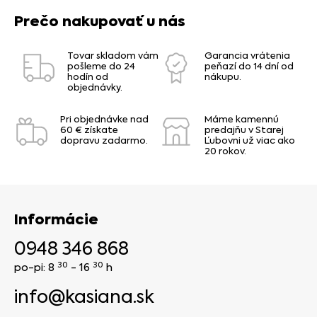
Prečo nakupovať u nás
Tovar skladom vám
Garancia vrátenia
pošleme do 24
peňazí do 14 dní od
hodín od
nákupu.
objednávky.
Pri objednávke nad
Máme kamennú
60 € získate
predajňu v Starej
dopravu zadarmo.
Ľubovni už viac ako
20 rokov.
Informácie
0948 346 868
30
30
po-pi: 8
- 16
h
info@kasiana.sk