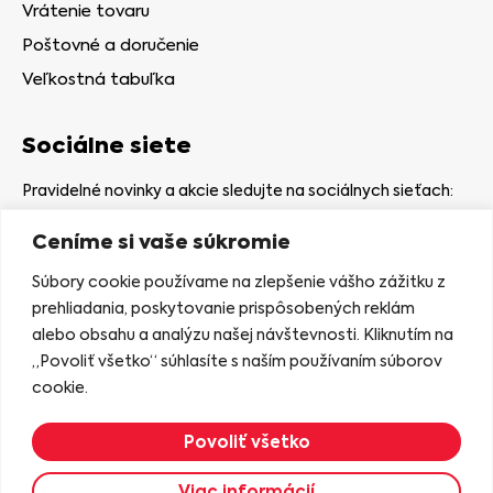
Vrátenie tovaru
Poštovné a doručenie
Veľkostná tabuľka
Sociálne siete
Pravidelné novinky a akcie sledujte na sociálnych sieťach:
Ceníme si vaše súkromie
Súbory cookie používame na zlepšenie vášho zážitku z
prehliadania, poskytovanie prispôsobených reklám
alebo obsahu a analýzu našej návštevnosti. Kliknutím na
Kamenná predajňa
„Povoliť všetko“ súhlasíte s naším používaním súborov
Nám. gen. Štefaníka 7
cookie.
06401 Stará Ľubovňa
Povoliť všetko
Zobraziť na mape
Viac informácií