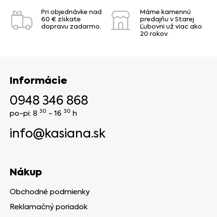
Pri objednávke nad
Máme kamennú
60 € získate
predajňu v Starej
dopravu zadarmo.
Ľubovni už viac ako
20 rokov.
Informácie
0948 346 868
30
30
po-pi: 8
- 16
h
info@kasiana.sk
Nákup
Obchodné podmienky
Reklamačný poriadok