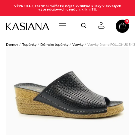
VÝPREDAJ, Teraz si môžete nájsť kvalitné kúsky v skvelých
výpredajových cenách. klikni TU.
0
Domov
/
Topánky
/
Dámske topánky
/
Vsuvky
/ Vsuvky čierne POLLONUS 5-1