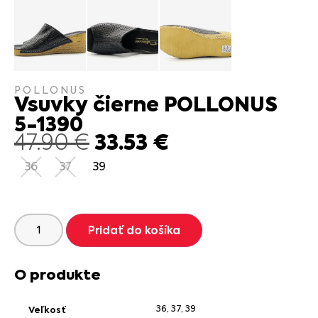
POLLONUS
Vsuvky čierne POLLONUS
5-1390
33.53
€
47.90
€
36
37
39
Pridať do košíka
O produkte
36
,
37
,
39
Veľkosť