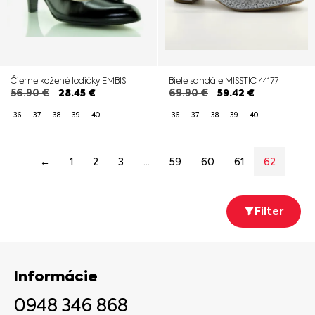
Čierne kožené lodičky EMBIS
Biele sandále MISSTIC 44177
56.90
€
28.45
€
69.90
€
59.42
€
36
37
38
39
40
36
37
38
39
40
←
1
2
3
…
59
60
61
62
Filter
Informácie
0948 346 868