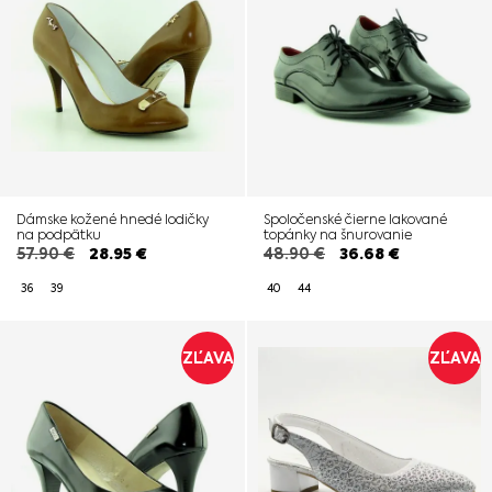
Dámske kožené hnedé lodičky
Spoločenské čierne lakované
na podpätku
topánky na šnurovanie
57.90
€
28.95
€
48.90
€
36.68
€
36
39
40
44
ZĽAVA
ZĽAVA