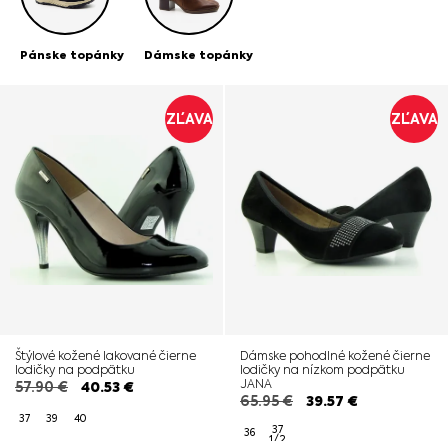
Pánske topánky
Dámske topánky
ZĽAVA
ZĽAVA
Štýlové kožené lakované čierne
Dámske pohodlné kožené čierne
lodičky na podpätku
lodičky na nízkom podpätku
JANA
57.90
€
40.53
€
65.95
€
39.57
€
37
39
40
37
36
1/2