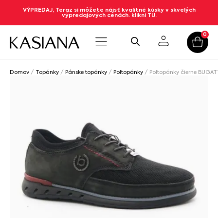
VÝPREDAJ, Teraz si môžete nájsť kvalitné kúsky v skvelých
výpredajových cenách. klikni TU.
0
Domov
/
Topánky
/
Pánske topánky
/
Poltopánky
/ Poltopánky čierne BUGAT