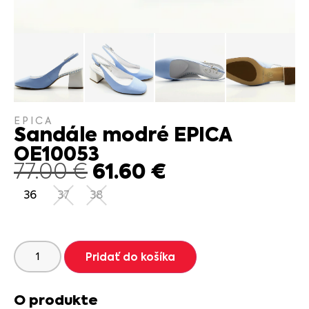
EPICA
Sandále modré EPICA
OE10053
61.60
€
77.00
€
36
37
38
Pridať do košíka
O produkte