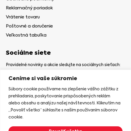
Reklamačný poriadok
Vrátenie tovaru
Poštovné a doručenie
Veľkostná tabuľka
Sociálne siete
Pravidelné novinky a akcie sledujte na sociálnych sieťach:
Ceníme si vaše súkromie
Súbory cookie používame na zlepšenie vášho zážitku z
prehliadania, poskytovanie prispôsobených reklám
alebo obsahu a analýzu našej návštevnosti. Kliknutím na
Kamenná predajňa
„Povoliť všetko“ súhlasíte s naším používaním súborov
Nám. gen. Štefaníka 7
cookie.
06401 Stará Ľubovňa