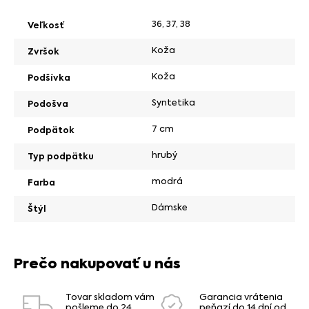
36
,
37
,
38
Veľkosť
Koža
Zvršok
Koža
Podšívka
Syntetika
Podošva
7 cm
Podpätok
hrubý
Typ podpätku
modrá
Farba
Dámske
Štýl
Prečo nakupovať u nás
Tovar skladom vám
Garancia vrátenia
pošleme do 24
peňazí do 14 dní od