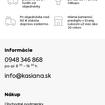
hodín od
nákupu.
objednávky.
Pri objednávke nad
Máme kamennú
60 € získate
predajňu v Starej
dopravu zadarmo.
Ľubovni už viac ako
20 rokov.
Informácie
0948 346 868
30
30
po-pi: 8
- 16
h
info@kasiana.sk
Nákup
Obchodné podmienky