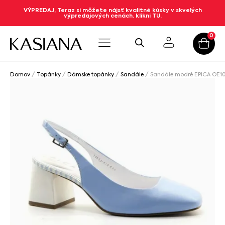
VÝPREDAJ, Teraz si môžete nájsť kvalitné kúsky v skvelých
výpredajových cenách. klikni TU.
0
Domov
/
Topánky
/
Dámske topánky
/
Sandále
/ Sandále modré EPICA OE1