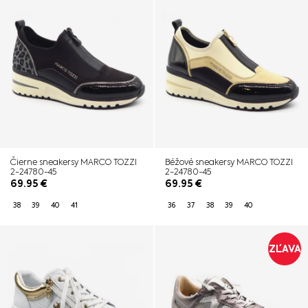
Čierne sneakersy MARCO TOZZI
Béžové sneakersy MARCO TOZZI
2-24780-45
2-24780-45
69.95
€
69.95
€
38
39
40
41
36
37
38
39
40
ZĽAVA