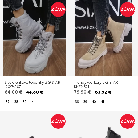
ZĽAVA
ZĽAVA
Sivé členkové topánky BIG STAR
Trendy workery BIG STAR
KK274367
KK274521
64.00
€
44.80
€
79.90
€
63.92
€
37
38
39
41
36
39
40
41
ZĽAVA
ZĽAVA