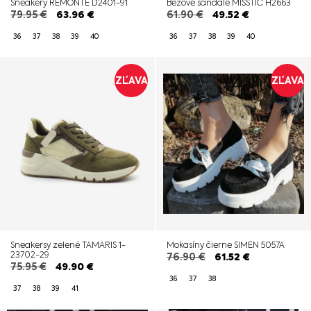
Sneakery REMONTE D2401-91
Béžové sandále MISSTIC H2663
79.95
€
63.96
€
61.90
€
49.52
€
36
37
38
39
40
36
37
38
39
40
ZĽAVA
ZĽAVA
Sneakersy zelené TAMARIS 1-
Mokasíny čierne SIMEN 5057A
23702-29
76.90
€
61.52
€
75.95
€
49.90
€
36
37
38
37
38
39
41