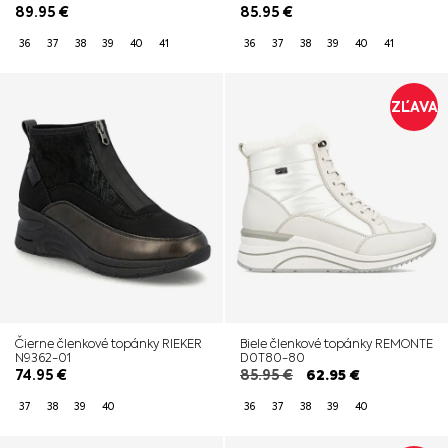
89.95
€
85.95
€
36
37
38
39
40
41
36
37
38
39
40
41
ZĽAVA
Čierne členkové topánky RIEKER
Biele členkové topánky REMONTE
N9362-01
D0T80-80
74.95
€
85.95
€
62.95
€
37
38
39
40
36
37
38
39
40