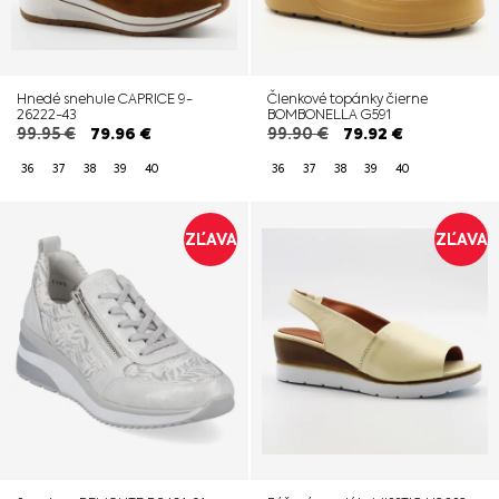
Hnedé snehule CAPRICE 9-
Členkové topánky čierne
26222-43
BOMBONELLA G591
99.95
€
79.96
€
99.90
€
79.92
€
36
37
38
39
40
36
37
38
39
40
ZĽAVA
ZĽAVA