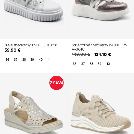
Biele sneakersy T.SOKOLSKI 658
Strieborné sneakersy WONDERS
A-3640
59.90
€
149.00
€
134.10
€
36
37
38
39
40
41
36
37
38
39
40
ZĽAVA