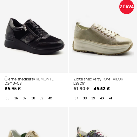
ZĽAVA
Čierne sneakersy REMONTE
Zlaté sneakersy TOM TAILOR
D2418-03
539091
85.95
€
61.90
€
49.52
€
35
36
37
38
39
40
37
38
39
40
41