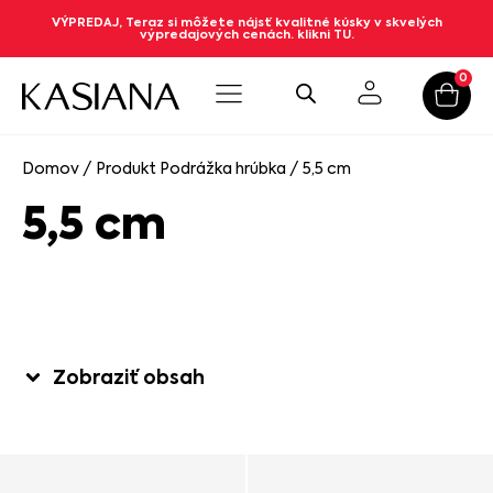
VÝPREDAJ, Teraz si môžete nájsť kvalitné kúsky v skvelých
výpredajových cenách. klikni TU.
0
Domov
/ Produkt Podrážka hrúbka / 5,5 cm
5,5 cm
Zobraziť obsah