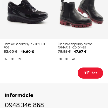
Dámske sneakersy R&B PACUT
Členkové topánky čierne
706
TAMARIS 1-25404-25
62.00
€
49.60
€
79.95
€
47.97
€
37
38
39
38
39
40
Filter
Informácie
0948 346 868