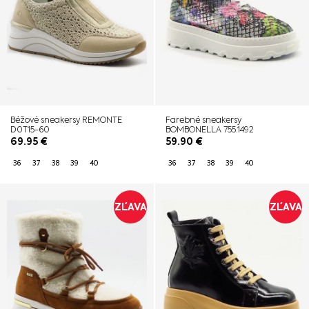
Béžové sneakersy REMONTE
Farebné sneakersy
D0T15-60
BOMBONELLA 755.1492
69.95
€
59.90
€
36
37
38
39
40
36
37
38
39
40
ZĽAVA
ZĽAVA