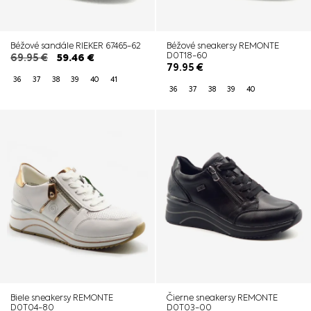
Béžové sandále RIEKER 67465-62
Béžové sneakersy REMONTE
D0T18-60
69.95
€
59.46
€
79.95
€
36
37
38
39
40
41
36
37
38
39
40
Biele sneakersy REMONTE
Čierne sneakersy REMONTE
D0T04-80
D0T03-00