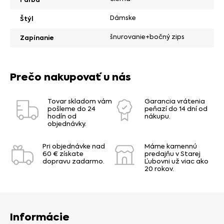
Dámske
Štýl
šnurovanie+bočný zips
Zapínanie
Prečo nakupovať u nás
Tovar skladom vám
Garancia vrátenia
pošleme do 24
peňazí do 14 dní od
hodín od
nákupu.
objednávky.
Pri objednávke nad
Máme kamennú
60 € získate
predajňu v Starej
dopravu zadarmo.
Ľubovni už viac ako
20 rokov.
Informácie