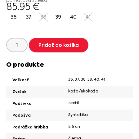
pamäťová stielka.
85.95
€
36
37
38
39
40
41
Pridať do košíka
O produkte
36
,
37
,
38
,
39
,
40
,
41
Veľkosť
koža/ekokoža
Zvršok
textil
Podšívka
Syntetika
Podošva
5,5 cm
Podrážka hrúbka
čierna
Farba