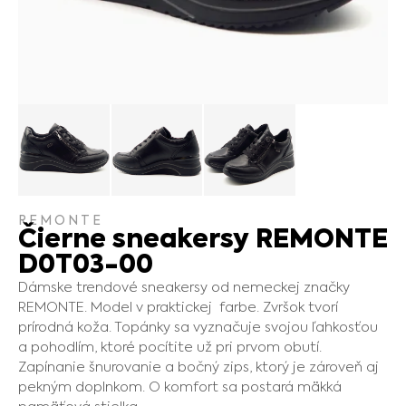
REMONTE
Čierne sneakersy REMONTE
D0T03-00
Dámske trendové sneakersy od nemeckej značky
REMONTE. Model v praktickej farbe. Zvršok tvorí
prírodná koža. Topánky sa vyznačuje svojou ľahkosťou
a pohodlím, ktoré pocítite už pri prvom obutí.
Zapínanie šnurovanie a bočný zips, ktorý je zároveň aj
pekným doplnkom. O komfort sa postará mäkká