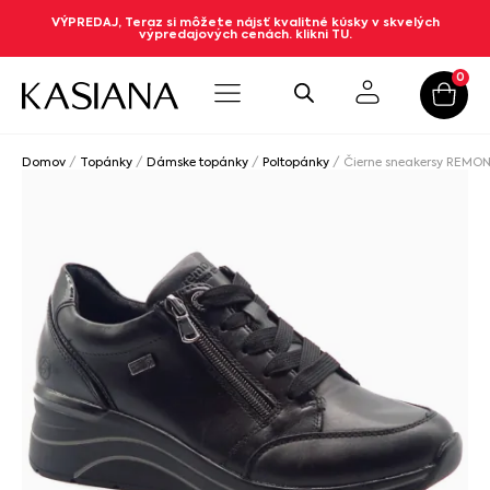
VÝPREDAJ, Teraz si môžete nájsť kvalitné kúsky v skvelých
výpredajových cenách. klikni TU.
0
Domov
/
Topánky
/
Dámske topánky
/
Poltopánky
/ Čierne sneakersy REM