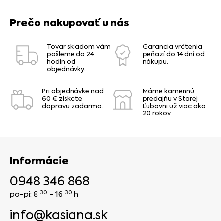
Prečo nakupovať u nás
Tovar skladom vám
Garancia vrátenia
pošleme do 24
peňazí do 14 dní od
hodín od
nákupu.
objednávky.
Pri objednávke nad
Máme kamennú
60 € získate
predajňu v Starej
dopravu zadarmo.
Ľubovni už viac ako
20 rokov.
Informácie
0948 346 868
30
30
po-pi: 8
- 16
h
info@kasiana.sk