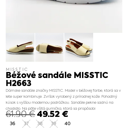
MISSTIC
Béžové sandále MISSTIC
H2663
Dámske sandále značky MISSTIC. Model v béžovej farbe, ktorá sa v
lete super kombinuje. Zvršok vyrobený z prírodnej kože. Pohodlný
kúsok s vyššou modernou podrážkou. Sandále pekne sadnú na
chodidlo. Na päte všitá gumička, ktorá sa prispôsobi
49.52
€
61.90
€
36
37
38
39
40