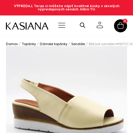
VÝPREDAJ, Teraz si môžete nájsť kvalitné kúsky v skvelých
výpredajových cenách. klikni TU.
0
Domov
/
Topánky
/
Dámske topánky
/
Sandále
/ Béžové sandále MISSTIC H