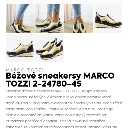
MARCO TOZZI
Béžové sneakersy MARCO
TOZZI 2-24780-45
Moderné dámske sneakersy MARCO TOZZI zaujmú trendy
kombináciou béžových, čiernych a lakovaných detailov, ktoré
dodávajú obuvi originálny a elegantno-športový vzhľad. Bočnú časť
zdobí zlaté logo značky. Praktické zapínanie na zips umožňuje
rýchle a pohodlné obúvanie, zatiaľ čo elastický materiál sa
prirodzene prispôsobí chodidlu. Ľahká, flexibilná podrážka
zabezpečuje komfort pri každodennom nosení. Ideálna voľba pre