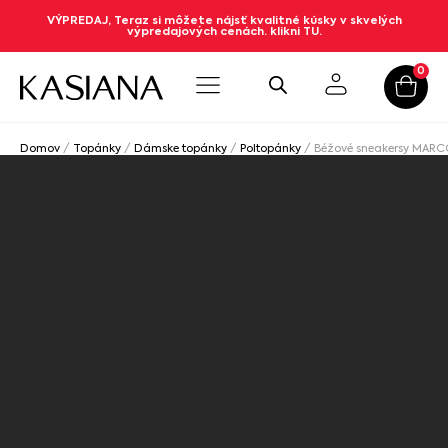
VÝPREDAJ, Teraz si môžete nájsť kvalitné kúsky v skvelých
výpredajových cenách. klikni TU.
0
Domov
/
Topánky
/
Dámske topánky
/
Poltopánky
/ Béžové sneakersy MARC