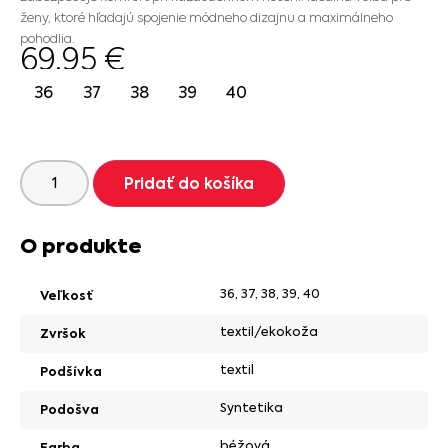
ženy, ktoré hľadajú spojenie módneho dizajnu a maximálneho
pohodlia.
69.95
€
36
37
38
39
40
Pridať do košíka
O produkte
36
,
37
,
38
,
39
,
40
Veľkosť
textil/ekokoža
Zvršok
textil
Podšívka
Syntetika
Podošva
béžová
Farba