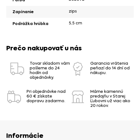
zips
Zapínanie
5,5 cm
Podrážka hrúbka
Prečo nakupovať u nás
Tovar skladom vám
Garancia vrátenia
pošleme do 24
peňazí do 14 dní od
hodín od
nákupu.
objednávky.
Pri objednávke nad
Máme kamennú
60 € získate
predajňu v Starej
dopravu zadarmo.
Ľubovni už viac ako
20 rokov.
Informácie