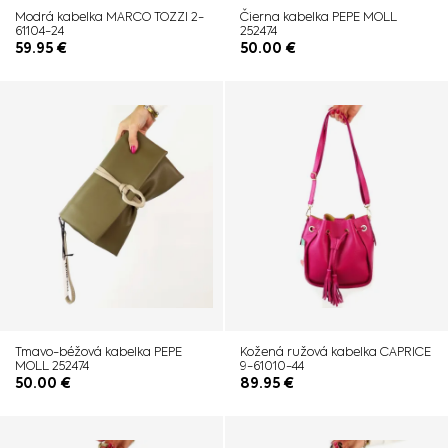
Modrá kabelka MARCO TOZZI 2-
Čierna kabelka PEPE MOLL
61104-24
252474
59.95
€
50.00
€
Tmavo-béžová kabelka PEPE
Kožená ružová kabelka CAPRICE
MOLL 252474
9-61010-44
50.00
€
89.95
€