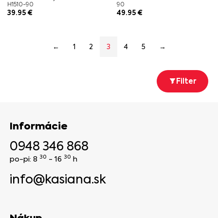
H1510-90
90
39.95
€
49.95
€
←
1
2
3
4
5
→
Filter
Informácie
0948 346 868
30
30
po-pi: 8
- 16
h
info@kasiana.sk