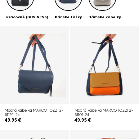
Pracovné (BUSINESS)
Pánske tašky
Dámske kabelky
Modrá kabelka MARCO TOZZI 2-
Modrá kabelka MARCO TOZZI 2-
61129-24
61101-24
49.95
€
49.95
€