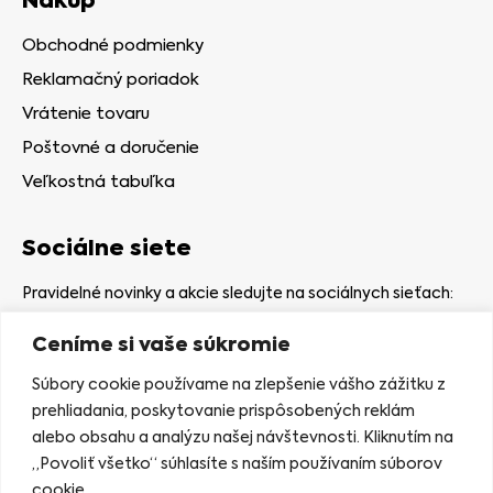
Nákup
Obchodné podmienky
Reklamačný poriadok
Vrátenie tovaru
Poštovné a doručenie
Veľkostná tabuľka
Sociálne siete
Pravidelné novinky a akcie sledujte na sociálnych sieťach:
Ceníme si vaše súkromie
Súbory cookie používame na zlepšenie vášho zážitku z
prehliadania, poskytovanie prispôsobených reklám
alebo obsahu a analýzu našej návštevnosti. Kliknutím na
Kamenná predajňa
„Povoliť všetko“ súhlasíte s naším používaním súborov
Nám. gen. Štefaníka 7
cookie.